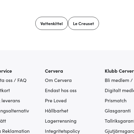
Vattenkittel
Le Creuset
rvice
Cervera
Klubb Cerve
ta oss / FAQ
Om Cervera
Bli medlem /
tkort
Endast hos oss
Digitalt med
& leverans
Pre Loved
Prismatch
ingsalternativ
Hållbarhet
Glasgaranti
ätt
Lagerrensning
Tallriksgarant
& Reklamation
Integritetspolicy
Gjutjärnsgara