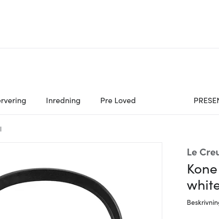
rvering
Inredning
Pre Loved
PRESE
l
Le Cre
Kone 
whit
Beskrivni