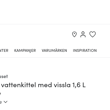
NTER
KAMPANJER
VARUMÄRKEN
INSPIRATION
uset
vattenkittel med vissla 1,6 L
e
ng