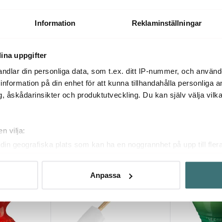
Smeg vattenkittel WKF01 2,3 L
L
pastellblå
Kettle vattenk
1495 kr
1849 kr
Information
Reklaminställningar
I lager
Få i lager
ina uppgifter
ndlar din personliga data, som t.ex. ditt IP-nummer, och använ
ill information på din enhet för att kunna tillhandahålla personliga
, åskådarinsikter och produktutveckling. Du kan själv välja vilk
Du kanske också gillar
n vilja:
din geografiska plats som kan ha en noggrannhet på upp till fler
om att aktivt skanna den för specifika kännetecken (fingeravtryc
rsonliga uppgifter behandlas och ställ in dina preferenser i
deta
Anpassa
ke när som helst från cookie-förklaringen.
innehållet och annonserna ska anpassas efter det som vi tror att
fik och göra hemsidan ännu bättre. Du bestämmer själv vilka cook