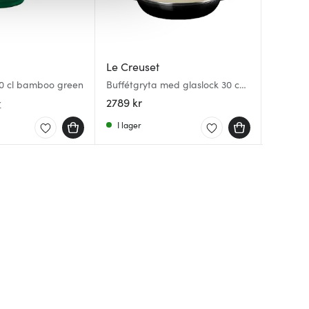
Le Creuset
Le Cre
Le Cre
0 cl bamboo green
Buffétgryta med glaslock 30 cm
Le Creus
Mortel 0
3,5 L Black
peppark
2789 kr
1099 kr
579 kr
r
I lager
I lager
Få i la