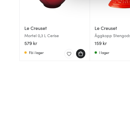
av.
Le Creuset
Le Creuset
Mortel 0,3 L Cerise
Äggkopp Stengods
579 kr
159 kr
Få i lager
I lager