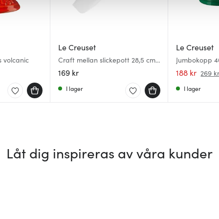
Le Creuset
Le Creuset
 volcanic
Craft mellan slickepott 28,5 cm
Jumbokopp 4
white
169 kr
188 kr
269 k
I lager
I lager
Låt dig inspireras av våra kunder