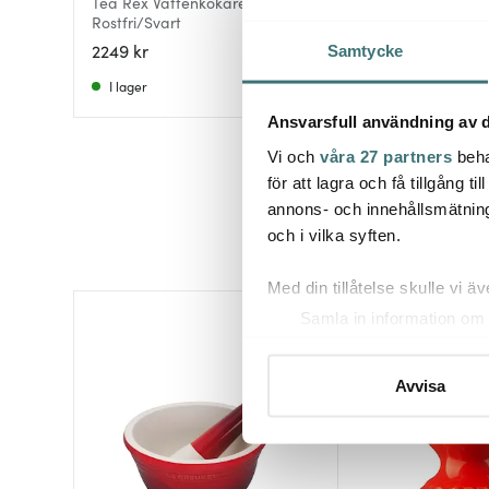
Tea Rex Vattenkokare
Vattenkokare 9091
Rostfri/Svart
Rostfri/Mässing 2 
2249 kr
3450 kr
Samtycke
I lager
Få i lager
Ansvarsfull användning av d
Vi och
våra 27 partners
beha
för att lagra och få tillgång t
annons- och innehållsmätning
och i vilka syften.
Med din tillåtelse skulle vi äve
Samla in information om 
Identifiera din enhet gen
Ta reda på mer om hur dina pe
Avvisa
eller dra tillbaka ditt samtyc
Vi använder cookies för att 
att vi kan analysera vår tra