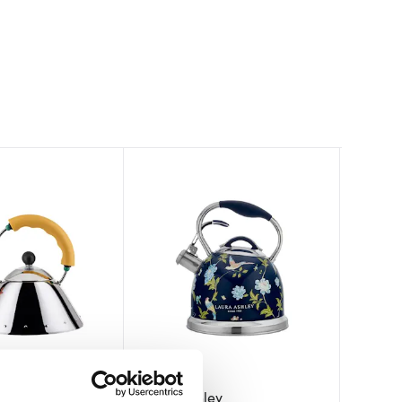
Alessi
Laura Ashley
Dorre