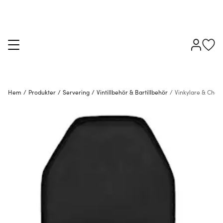
Hem
/
Produkter
/
Servering
/
Vintillbehör & Bartillbehör
/
Vinkylare & Cha