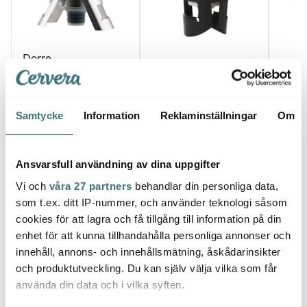
Dorre
Stiernholm
Pullt
Champagneförslutare
luftpump Silver
Drink Collection
Vintil
champagnestopp svart
62 kr
87 kr
459 k
89 kr
109 kr
Samtycke
Information
Reklaminställningar
Om
I lager
I lager
I la
Ansvarsfull användning av dina uppgifter
Vi och
våra 27 partners
behandlar din personliga data,
som t.ex. ditt IP-nummer, och använder teknologi såsom
cookies för att lagra och få tillgång till information på din
Låt dig inspireras av våra kunder
enhet för att kunna tillhandahålla personliga annonser och
innehåll, annons- och innehållsmätning, åskådarinsikter
och produktutveckling. Du kan själv välja vilka som får
använda din data och i vilka syften.