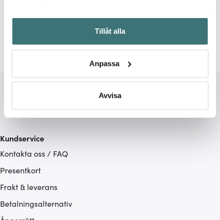
Relaterade sidor
Med din tillåtelse skulle vi även vilja:
Samla in information om din geografiska plats som
Le Creuset
Tillåt alla
kan ha en noggrannhet på upp till flera meter
Identifiera din enhet genom att aktivt skanna den för
specifika kännetecken (fingeravtryck)
Anpassa
Ta reda på mer om hur dina personliga uppgifter
behandlas och ställ in dina preferenser i
detaljsektionen
.
Du kan ändra eller dra tillbaka ditt samtycke när som
Avvisa
helst från cookie-förklaringen.
Vi använder cookies för att innehållet och annonserna
Kundservice
ska anpassas efter det som vi tror att du tycker om. Det
Kontakta oss / FAQ
gör också att vi kan analysera vår trafik och göra
hemsidan ännu bättre. Du bestämmer själv vilka cookies
Presentkort
som du vill dela med dig av.
Frakt & leverans
Betalningsalternativ