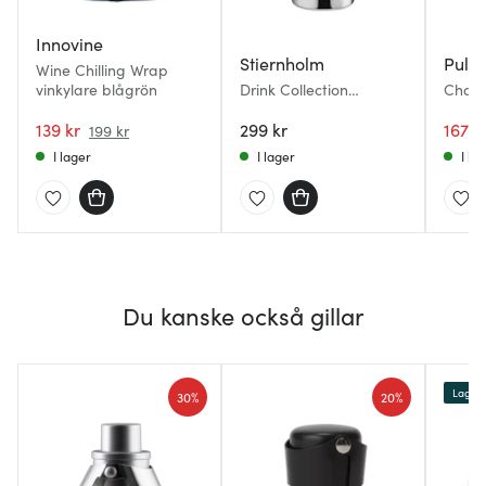
Innovine
Stiernholm
Pullt
Wine Chilling Wrap
vinkylare blågrön
Drink Collection
Champ
vinkylare 12x20 cm stål
139 kr
299 kr
167 k
199 kr
I lager
I lager
I la
Du kanske också gillar
Lagerr
30%
20%