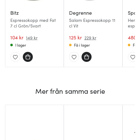
Bitz
Degrenne
Spod
Espressokopp med Fat
Salam Espressokopp 11
Herit
7 cl Grön/Svart
cl Vit
espre
9 cl g
104 kr
125 kr
480 k
149 kr
229 kr
I lager
Få i lager
Få i
Mer från samma serie