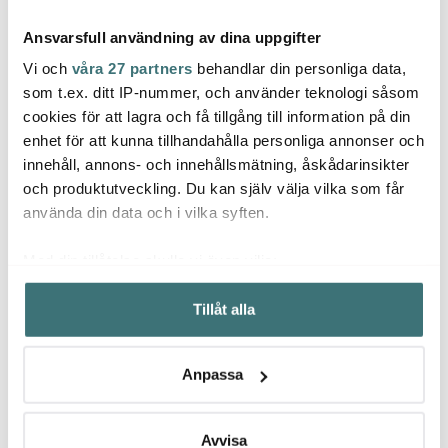
Ansvarsfull användning av dina uppgifter
Vi och
våra 27 partners
behandlar din personliga data,
som t.ex. ditt IP-nummer, och använder teknologi såsom
cookies för att lagra och få tillgång till information på din
enhet för att kunna tillhandahålla personliga annonser och
Lene Bjerre
Lene Bjerre
Lene 
innehåll, annons- och innehållsmätning, åskådarinsikter
Miya burk 10,5 cm
Isabelle pläd 170x130
Valin
mörkgrå
cm sage
50x50
och produktutveckling. Du kan själv välja vilka som får
160 kr
349 kr
359 k
499 kr
använda din data och i vilka syften.
I lager
I lager
I la
Med din tillåtelse skulle vi även vilja:
Samla in information om din geografiska plats som
Tillåt alla
kan ha en noggrannhet på upp till flera meter
Identifiera din enhet genom att aktivt skanna den för
specifika kännetecken (fingeravtryck)
Låt dig inspireras av våra kunder
Anpassa
Ta reda på mer om hur dina personliga uppgifter
behandlas och ställ in dina preferenser i
detaljsektionen
.
Du kan ändra eller dra tillbaka ditt samtycke när som
Avvisa