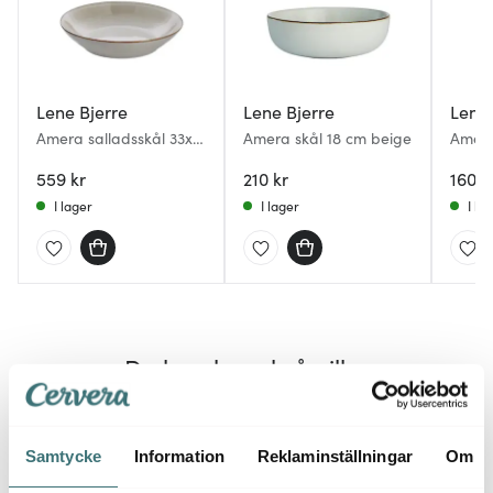
Lene Bjerre
Lene Bjerre
Lene 
Amera salladsskål 33x7
Amera skål 18 cm beige
Amera
cm beige
559 kr
210 kr
160 k
I lager
I lager
I la
Du kanske också gillar
30%
Samtycke
Information
Reklaminställningar
Om