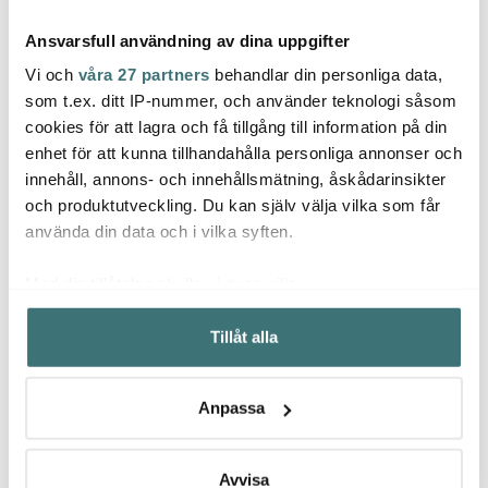
Ansvarsfull användning av dina uppgifter
Vi och
våra 27 partners
behandlar din personliga data,
som t.ex. ditt IP-nummer, och använder teknologi såsom
cookies för att lagra och få tillgång till information på din
enhet för att kunna tillhandahålla personliga annonser och
Lene Bjerre
Blomsterberg
Lene 
innehåll, annons- och innehållsmätning, åskådarinsikter
Lily tvålpump 16,3 cm
Köksvåg Latte
Isabel
40 cl vit
cm s
och produktutveckling. Du kan själv välja vilka som får
319 kr
449 kr
349 k
använda din data och i vilka syften.
I lager
I lager
I la
Med din tillåtelse skulle vi även vilja:
Samla in information om din geografiska plats som
Tillåt alla
kan ha en noggrannhet på upp till flera meter
Identifiera din enhet genom att aktivt skanna den för
specifika kännetecken (fingeravtryck)
Låt dig inspireras av våra kunder
Anpassa
Ta reda på mer om hur dina personliga uppgifter
behandlas och ställ in dina preferenser i
detaljsektionen
.
Du kan ändra eller dra tillbaka ditt samtycke när som
Avvisa