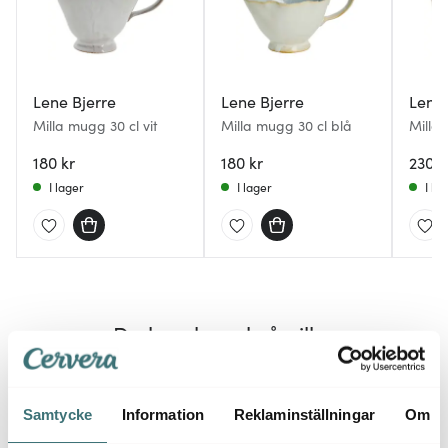
Lene Bjerre
Lene Bjerre
Lene 
Milla mugg 30 cl vit
Milla mugg 30 cl blå
Milla 
180 kr
180 kr
230 k
I lager
I lager
I la
Du kanske också gillar
Samtycke
Information
Reklaminställningar
Om