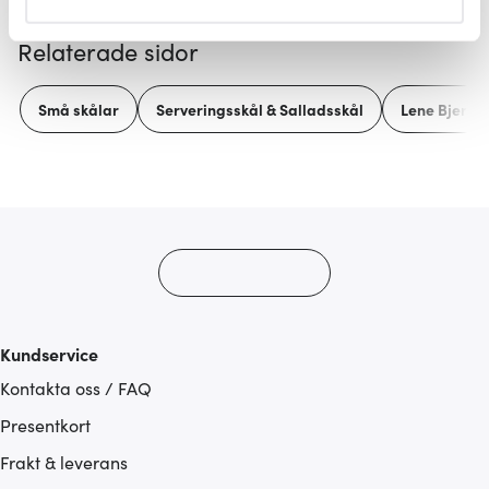
helst från cookie-förklaringen.
Relaterade sidor
Vi använder cookies för att innehållet och annonserna
ska anpassas efter det som vi tror att du tycker om. Det
Små skålar
Serveringsskål & Salladsskål
Lene Bjerre
gör också att vi kan analysera vår trafik och göra
hemsidan ännu bättre. Du bestämmer själv vilka cookies
som du vill dela med dig av.
Kundservice
Kontakta oss / FAQ
Presentkort
Frakt & leverans