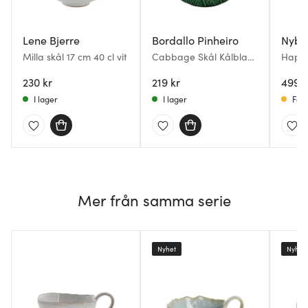
Lene Bjerre
Bordallo Pinheiro
Nybro
Milla skål 17 cm 40 cl vit
Cabbage Skål Kålblad
Happy
15 cm Grön
Pista
230 kr
219 kr
499 k
I lager
I lager
Få i
Mer från samma serie
Nyhet
Nyhet