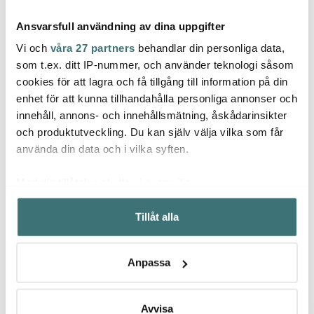
Ansvarsfull användning av dina uppgifter
Vi och
våra 27 partners
behandlar din personliga data,
som t.ex. ditt IP-nummer, och använder teknologi såsom
cookies för att lagra och få tillgång till information på din
enhet för att kunna tillhandahålla personliga annonser och
Lene Bjerre
Lene Bjerre
Lene 
innehåll, annons- och innehållsmätning, åskådarinsikter
Lily tvålpump 16,3 cm
Portia dispenser 16 cm
Lily t
40 cl brun sand
vit
brun 
och produktutveckling. Du kan själv välja vilka som får
319 kr
449 kr
479 k
använda din data och i vilka syften.
Få i lager
I lager
Få i
Med din tillåtelse skulle vi även vilja:
Samla in information om din geografiska plats som
Tillåt alla
kan ha en noggrannhet på upp till flera meter
Identifiera din enhet genom att aktivt skanna den för
specifika kännetecken (fingeravtryck)
Låt dig inspireras av våra kunder
Anpassa
Ta reda på mer om hur dina personliga uppgifter
behandlas och ställ in dina preferenser i
detaljsektionen
.
Du kan ändra eller dra tillbaka ditt samtycke när som
Avvisa