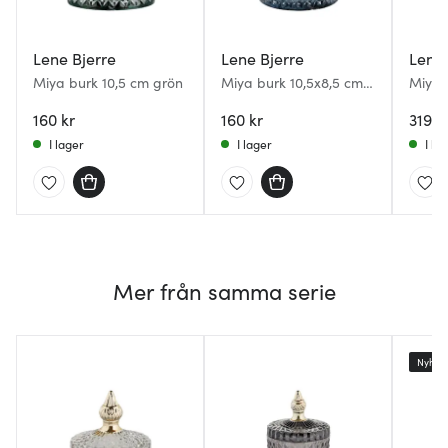
Lene Bjerre
Lene Bjerre
Lene 
Miya burk 10,5 cm grön
Miya burk 10,5x8,5 cm
Miya 
blå
160 kr
160 kr
319 k
I lager
I lager
I la
Mer från samma serie
Nyhet