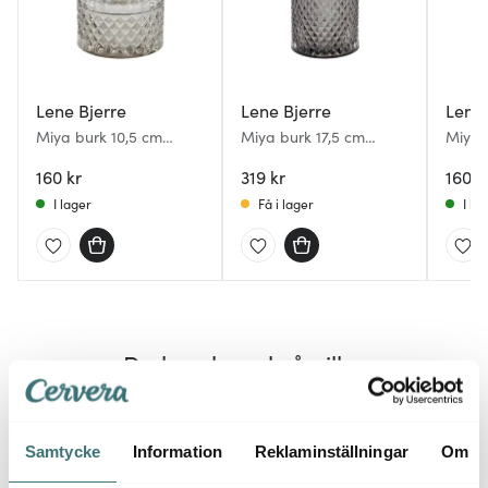
Lene Bjerre
Lene Bjerre
Lene 
Miya burk 10,5 cm
Miya burk 17,5 cm
Miya 
ljusgrå
mörkgrå
ljusgr
160 kr
319 kr
160 k
I lager
Få i lager
I la
Du kanske också gillar
Samtycke
Information
Reklaminställningar
Om