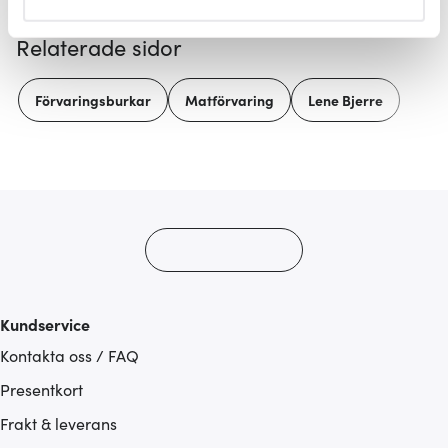
helst från cookie-förklaringen.
Relaterade sidor
Vi använder cookies för att innehållet och annonserna
ska anpassas efter det som vi tror att du tycker om. Det
Förvaringsburkar
Matförvaring
Lene Bjerre
gör också att vi kan analysera vår trafik och göra
hemsidan ännu bättre. Du bestämmer själv vilka cookies
som du vill dela med dig av.
Kundservice
Kontakta oss / FAQ
Presentkort
Frakt & leverans