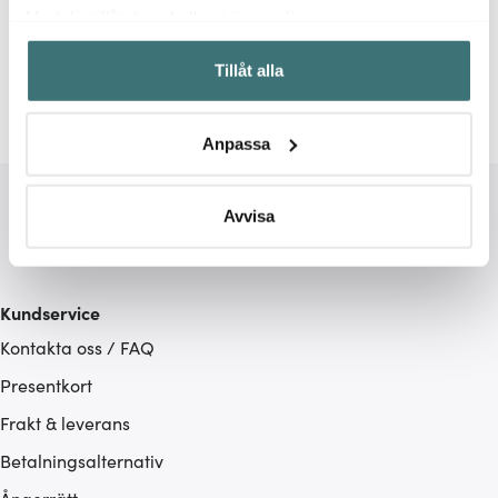
Relaterade sidor
Med din tillåtelse skulle vi även vilja:
Samla in information om din geografiska plats som
Vaser
Lene Bjerre
Tillåt alla
kan ha en noggrannhet på upp till flera meter
Identifiera din enhet genom att aktivt skanna den för
specifika kännetecken (fingeravtryck)
Anpassa
Ta reda på mer om hur dina personliga uppgifter
behandlas och ställ in dina preferenser i
detaljsektionen
.
Du kan ändra eller dra tillbaka ditt samtycke när som
Avvisa
helst från cookie-förklaringen.
Vi använder cookies för att innehållet och annonserna
Kundservice
ska anpassas efter det som vi tror att du tycker om. Det
Kontakta oss / FAQ
gör också att vi kan analysera vår trafik och göra
hemsidan ännu bättre. Du bestämmer själv vilka cookies
Presentkort
som du vill dela med dig av.
Frakt & leverans
Betalningsalternativ