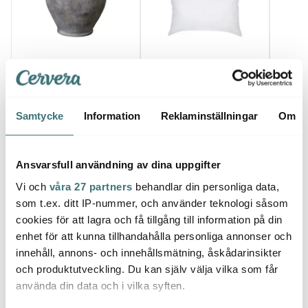
Lene Bjerre
Lene Bjerre
Lene 
Anna vas 28 cm antik
Dunkudde 62x42 cm vit
Miya 
grå
mörk
719 kr
216 kr
319 k
1199 kr
309 kr
Samtycke
Information
Reklaminställningar
Om
Få i lager
I lager
Få i
Ansvarsfull användning av dina uppgifter
Vi och
våra 27 partners
behandlar din personliga data,
som t.ex. ditt IP-nummer, och använder teknologi såsom
cookies för att lagra och få tillgång till information på din
Låt dig inspireras av våra kunder
enhet för att kunna tillhandahålla personliga annonser och
innehåll, annons- och innehållsmätning, åskådarinsikter
och produktutveckling. Du kan själv välja vilka som får
använda din data och i vilka syften.