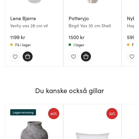
Lene Bjerre
Potteryjo
Nybro
Verity vas 28 cm vit
Birgit Vas 35 cm Shell
Happy
Hjortr
1199 kr
1500 kr
599 k
Få i lager
I lager
Få i
Du kanske också gillar
Lagerrensning
40%
30%