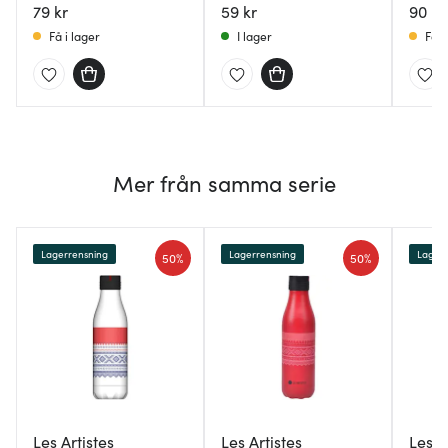
flaska
79 kr
59 kr
90 kr
Få i lager
I lager
Få i
Mer från samma serie
Lagerrensning
Lagerrensning
Lagerr
50%
50%
Les Artistes
Les Artistes
Les A