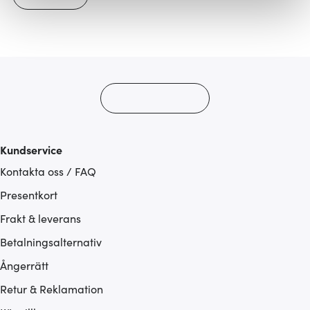
Vi använder cookies för att innehållet och annonserna
ska anpassas efter det som vi tror att du tycker om. Det
gör också att vi kan analysera vår trafik och göra
hemsidan ännu bättre. Du bestämmer själv vilka cookies
som du vill dela med dig av.
Kundservice
Kontakta oss / FAQ
Presentkort
Frakt & leverans
Betalningsalternativ
Ångerrätt
Retur & Reklamation