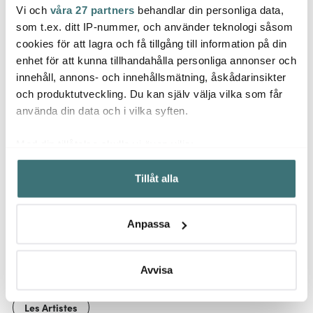
Vi och
våra 27 partners
behandlar din personliga data,
Jona
Moomin Arabia
Les Artistes
som t.ex. ditt IP-nummer, och använder teknologi såsom
Potati
Muminmugg 30 cl
Bottle Up brush
cm
cookies för att lagra och få tillgång till information på din
Sommardans
Flaskborste 33 cm
enhet för att kunna tillhandahålla personliga annonser och
321 kr
Natur
90 kr
49 kr
429 kr
129 kr
innehåll, annons- och innehållsmätning, åskådarinsikter
I lager
I lager
I la
och produktutveckling. Du kan själv välja vilka som får
använda din data och i vilka syften.
Med din tillåtelse skulle vi även vilja:
Samla in information om din geografiska plats som
Tillåt alla
kan ha en noggrannhet på upp till flera meter
Låt dig inspireras av våra kunder
Identifiera din enhet genom att aktivt skanna den för
specifika kännetecken (fingeravtryck)
Anpassa
Ta reda på mer om hur dina personliga uppgifter
behandlas och ställ in dina preferenser i
detaljsektionen
.
Relaterade sidor
Du kan ändra eller dra tillbaka ditt samtycke när som
Avvisa
helst från cookie-förklaringen.
Les Artistes