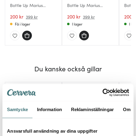
Bottle Up Marius
Bottle Up Marius
Bottl
Termoflaska 0,5L
Termoflaska 0,5L Röd
Termo
Vit/Röd/Blå
200 kr
200 kr
Röd/B
200 k
399 kr
399 kr
Få i lager
I lager
I la
Du kanske också gillar
25%
30%
Samtycke
Information
Reklaminställningar
Om
Ansvarsfull användning av dina uppgifter