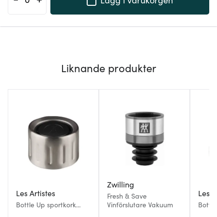
Liknande produkter
Zwilling
Les Artistes
Les A
Fresh & Save
Bottle Up sportkork
Vinförslutare Vakuum
Bottl
svart till 0,28/0,5 L
bärstr