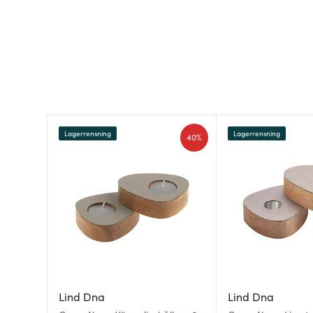
Lagerrensning
Lagerrensning
40%
Lind Dna
Lind Dna