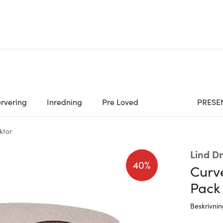
rvering
Inredning
Pre Loved
PRESE
yktor
Lind D
40%
Curv
Pack
Beskrivni