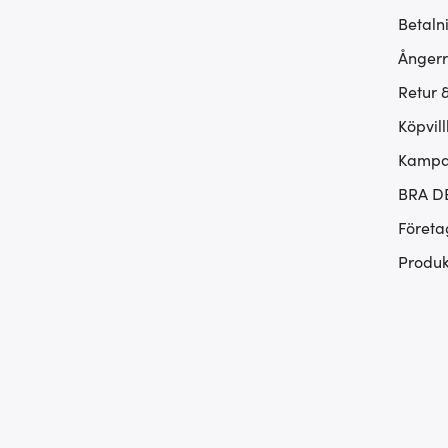
Betaln
Ångerr
Retur 
Köpvill
Kampan
BRA D
Företa
Produk