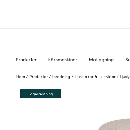
Produkter
Köksmaskiner
Matlagning
Se
Hem
/
Produkter
/
Inredning
/
Ljusstakar & Ljuslyktor
/
Ljusl
Lagerrensning