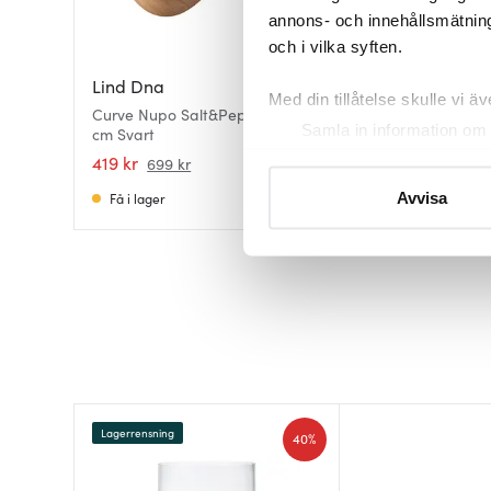
annons- och innehållsmätning
och i vilka syften.
Lind Dna
Lind Dna
Med din tillåtelse skulle vi äve
Curve Nupo Salt&Pepper 8x10
Curve Nupo Bordst
Samla in information om 
cm Svart
Dubbelsidig Grönn
Identifiera din enhet gen
419 kr
299 kr
699 kr
Ta reda på mer om hur dina pe
Få i lager
I lager
Avvisa
eller dra tillbaka ditt samtyc
Vi använder cookies för att 
att vi kan analysera vår tra
av.
Lagerrensning
40%