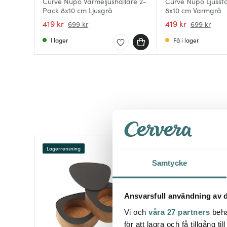
Curve Nupo Värmeljushållare 2-
Curve Nupo Ljusst
Pack 8x10 cm Ljusgrå
8x10 cm Varmgrå
419 kr
419 kr
699 kr
699 kr
I lager
Få i lager
Lagerrensning
40%
Samtycke
Ansvarsfull användning av d
Vi och
våra 27 partners
beha
för att lagra och få tillgång t