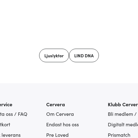
Ljuslyktor
LIND DNA
rvice
Cervera
Klubb Cerve
ta oss / FAQ
Om Cervera
Bli medlem /
tkort
Endast hos oss
Digitalt med
& leverans
Pre Loved
Prismatch