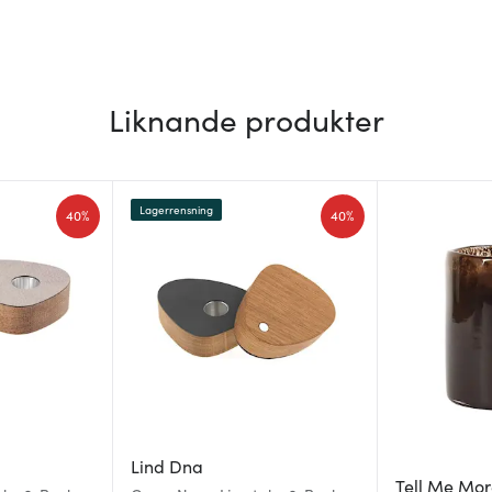
Liknande produkter
Lagerrensning
40%
40%
Lind Dna
Tell Me Mo