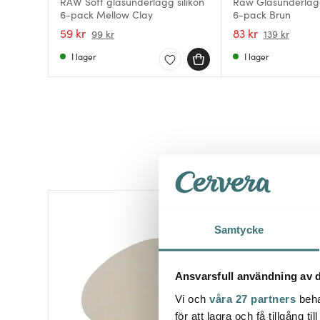
RAW Soft glasunderlägg silikon
Raw Glasunderlägg
6-pack Mellow Clay
6-pack Brun
59 kr
83 kr
99 kr
139 kr
I lager
I lager
30%
Samtycke
Ansvarsfull användning av d
Vi och
våra 27 partners
beha
för att lagra och få tillgång t