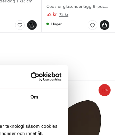
derlägg 11x13 cm
Nupo Ci
RAW Sof
Coaster glasunderlägg 6-pack
cm Oyst
silikon
natur
52 kr
49 kr
59 kr
74 kr
9
I lager
Få i la
I lager
30%
35%
Om
der teknologi såsom cookies
 annonser och innehåll,