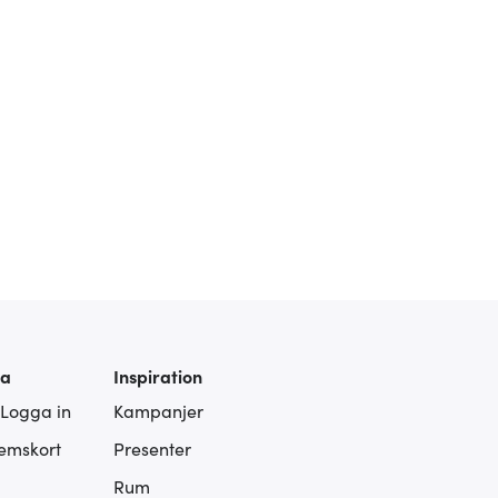
ra
Inspiration
 Logga in
Kampanjer
lemskort
Presenter
Rum