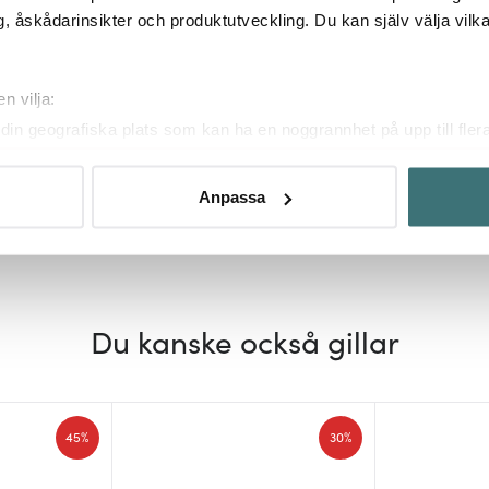
, åskådarinsikter och produktutveckling. Du kan själv välja vilk
Lind Dna
Lind Dna
n vilja:
t 37x44 cm
Nupo Curve Bordstablett 37x44
Nupo Curve T
din geografiska plats som kan ha en noggrannhet på upp till fler
cm Herbal Dust
Nomad Grey
om att aktivt skanna den för specifika kännetecken (fingeravtryc
162 kr
174 kr
249 kr
249 kr
rsonliga uppgifter behandlas och ställ in dina preferenser i
deta
I lager
I lager
Anpassa
ke när som helst från cookie-förklaringen.
innehållet och annonserna ska anpassas efter det som vi tror att
fik och göra hemsidan ännu bättre. Du bestämmer själv vilka cook
Du kanske också gillar
45%
30%