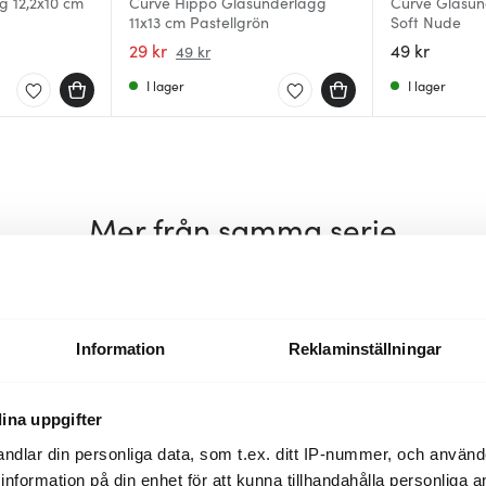
 12,2x10 cm
Curve Hippo Glasunderlägg
Curve Glasun
11x13 cm Pastellgrön
Soft Nude
29 kr
49 kr
49 kr
I lager
I lager
Mer från samma serie
35%
35%
Information
Reklaminställningar
ina uppgifter
ndlar din personliga data, som t.ex. ditt IP-nummer, och använ
ill information på din enhet för att kunna tillhandahålla personliga