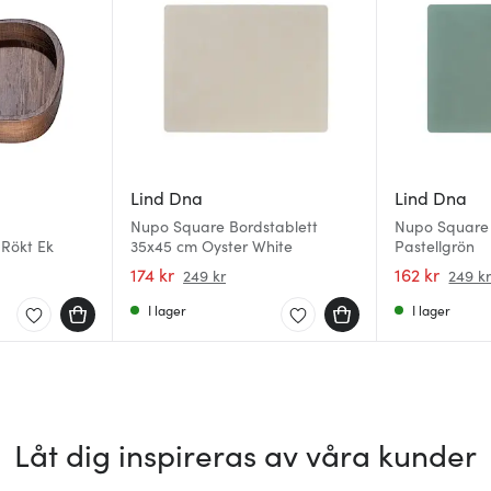
Lind Dna
Lind Dna
Nupo Square Bordstablett
Nupo Square 
Rökt Ek
35x45 cm Oyster White
Pastellgrön
174 kr
162 kr
249 kr
249 k
I lager
I lager
Låt dig inspireras av våra kunder