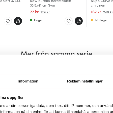
ablett 37x44
Raw Buffalo Bordstablett
Nupo Curve B
33,5x41 cm Svart
cm Linen
77 kr
162 kr
129 kr
249 k
I lager
Få i lager
Mer från samma serie
Information
Reklaminställningar
ina uppgifter
ndlar din personliga data, som t.ex. ditt IP-nummer, och använ
ill information på din enhet för att kunna tillhandahålla personliga