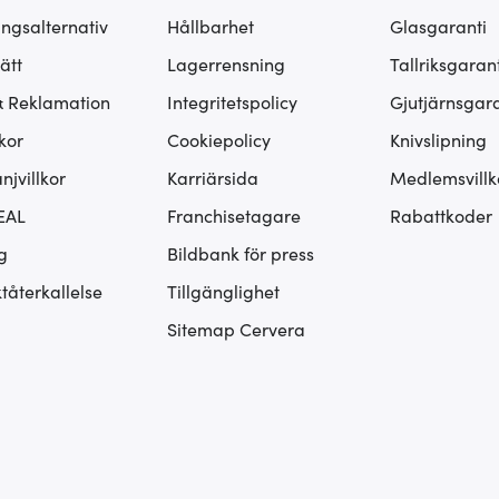
ingsalternativ
Hållbarhet
Glasgaranti
ätt
Lagerrensning
Tallriksgarant
& Reklamation
Integritetspolicy
Gjutjärnsgara
kor
Cookiepolicy
Knivslipning
jvillkor
Karriärsida
Medlemsvillk
EAL
Franchisetagare
Rabattkoder
g
Bildbank för press
tåterkallelse
Tillgänglighet
Sitemap Cervera