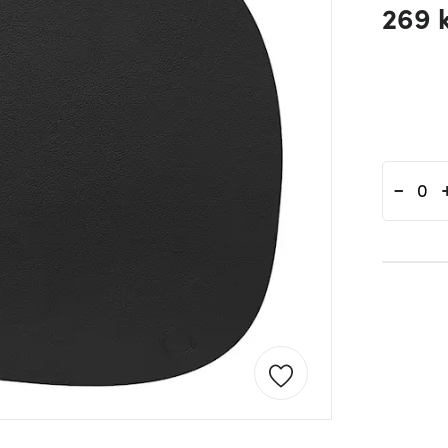
269 
-