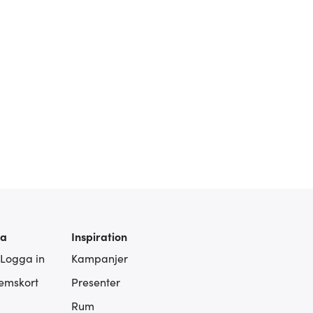
ra
Inspiration
 Logga in
Kampanjer
lemskort
Presenter
Rum