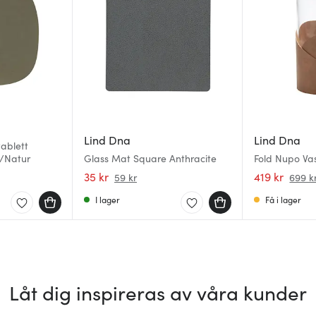
Lind Dna
Lind Dna
ablett
/Natur
Glass Mat Square Anthracite
Fold Nupo Va
35 kr
419 kr
59 kr
699 k
I lager
Få i lager
Låt dig inspireras av våra kunder