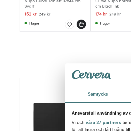
Nupo Curve Tablett 37x44 cm
Curve Nupo bordst
Svart
cm Black Ink
162 kr
174 kr
249 kr
249 kr
I lager
I lager
Samtycke
Ansvarsfull användning av d
Vi och
våra 27 partners
beha
för att lagra och få tillgång t