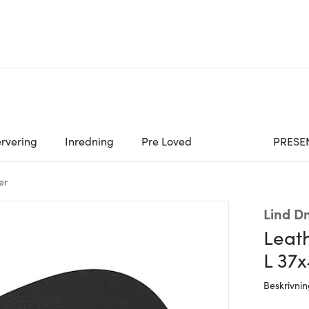
rvering
Inredning
Pre Loved
PRESE
er
Lind D
Leat
L 37
Beskrivni