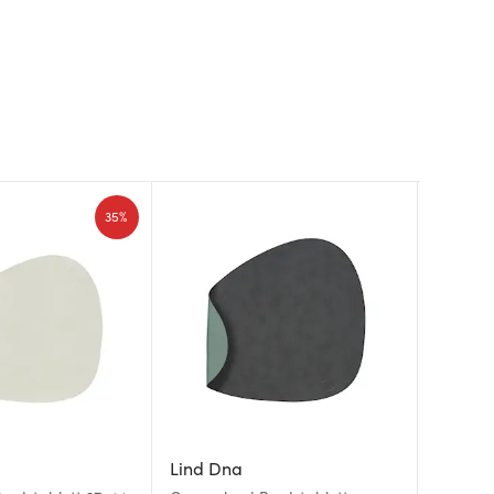
35%
Lind Dna
Aida
Lind D