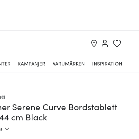
NTER
KAMPANJER
VARUMÄRKEN
INSPIRATION
na
her Serene Curve Bordstablett
x44 cm Black
ng