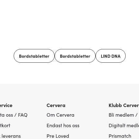
Bordstabletter
Bordstabletter
LIND DNA
rvice
Cervera
Klubb Cerve
ta oss / FAQ
Om Cervera
Bli medlem /
tkort
Endast hos oss
Digitalt med
& leverans
Pre Loved
Prismatch