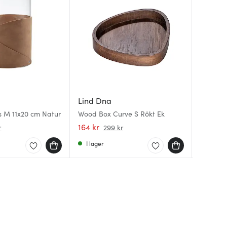
Lind D
Lind D
Lind Dna
Leather
Circle 
s M 11x20 cm Natur
Wood Box Curve S Rökt Ek
Glasund
10 cm S
164 kr
59 kr
49 kr
r
299 kr
I lager
I lager
I lager