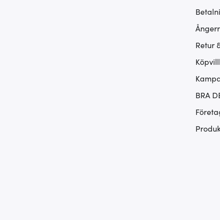
Betaln
Ångerr
Retur 
Köpvill
Kampan
BRA D
Företa
Produk