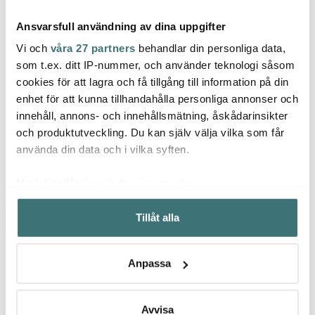
Ansvarsfull användning av dina uppgifter
Vi och
våra 27 partners
behandlar din personliga data,
som t.ex. ditt IP-nummer, och använder teknologi såsom
cookies för att lagra och få tillgång till information på din
enhet för att kunna tillhandahålla personliga annonser och
Loft By Rosenthal
Taylor's
Loft 
innehåll, annons- och innehållsmätning, åskådarinsikter
Skål Rund 15 cm
Citronpress gul
Kaffef
Midnattsblå
Mång
och produktutveckling. Du kan själv välja vilka som får
225 kr
149 kr
51 kr
använda din data och i vilka syften.
Få i lager
I lager
I la
Med din tillåtelse skulle vi även vilja:
Samla in information om din geografiska plats som
Tillåt alla
kan ha en noggrannhet på upp till flera meter
Identifiera din enhet genom att aktivt skanna den för
specifika kännetecken (fingeravtryck)
Låt dig inspireras av våra kunder
Anpassa
Ta reda på mer om hur dina personliga uppgifter
behandlas och ställ in dina preferenser i
detaljsektionen
.
Du kan ändra eller dra tillbaka ditt samtycke när som
Avvisa