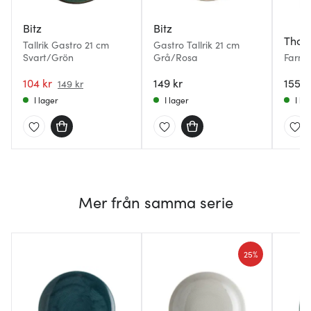
Bitz
Bitz
Thom
Tallrik Gastro 21 cm
Gastro Tallrik 21 cm
Svart/Grön
Grå/Rosa
Farm t
104 kr
149 kr
155 k
149 kr
I lager
I lager
I la
Mer från samma serie
25%