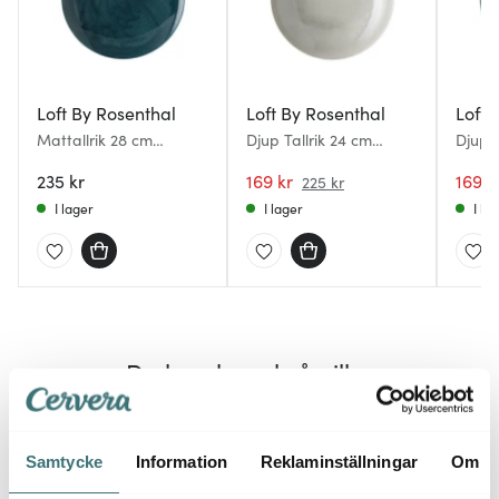
Loft By Rosenthal
Loft By Rosenthal
Loft 
Mattallrik 28 cm
Djup Tallrik 24 cm
Djup T
Midnattsblå
Mångrå
235 kr
169 kr
169 k
225 kr
I lager
I lager
I la
Du kanske också gillar
Lagerr
Samtycke
Information
Reklaminställningar
Om