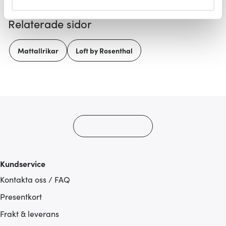
helst från cookie-förklaringen.
Relaterade sidor
Vi använder cookies för att innehållet och annonserna
ska anpassas efter det som vi tror att du tycker om. Det
Mattallrikar
Loft by Rosenthal
gör också att vi kan analysera vår trafik och göra
hemsidan ännu bättre. Du bestämmer själv vilka cookies
som du vill dela med dig av.
Kundservice
Kontakta oss / FAQ
Presentkort
Frakt & leverans