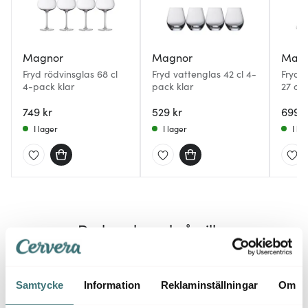
Magnor
Magnor
Mag
Fryd rödvinsglas 68 cl
Fryd vattenglas 42 cl 4-
Fryd 
4-pack klar
pack klar
27 cl 
749 kr
529 kr
699 k
I lager
I lager
I la
Du kanske också gillar
Samtycke
Information
Reklaminställningar
Om