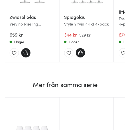
Iittal
Zwiesel Glas
Spiegelau
Essenc
Vervino Riesling
Style Vitvin 44 cl 4-pack
4-pa
Vitvinsglas 40 cl 2-pack
659 kr
344 kr
674 k
529 kr
I lager
I lager
I la
Mer från samma serie