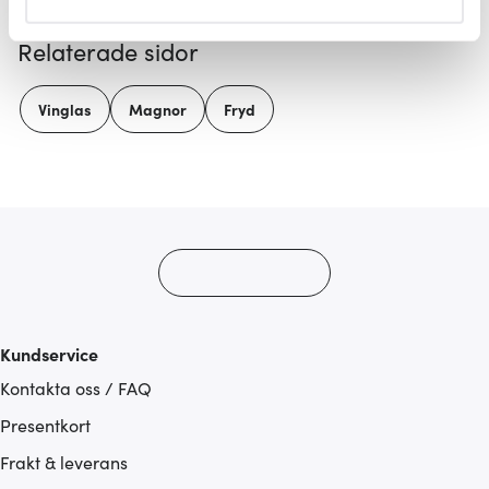
helst från cookie-förklaringen.
Relaterade sidor
Vi använder cookies för att innehållet och annonserna
ska anpassas efter det som vi tror att du tycker om. Det
Vinglas
Magnor
Fryd
gör också att vi kan analysera vår trafik och göra
hemsidan ännu bättre. Du bestämmer själv vilka cookies
som du vill dela med dig av.
Kundservice
Kontakta oss / FAQ
Presentkort
Frakt & leverans