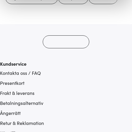
Vi använder cookies för att innehållet och annonserna
ska anpassas efter det som vi tror att du tycker om. Det
gör också att vi kan analysera vår trafik och göra
hemsidan ännu bättre. Du bestämmer själv vilka cookies
som du vill dela med dig av.
Kundservice
Kontakta oss / FAQ
Presentkort
Frakt & leverans
Betalningsalternativ
Ångerrätt
Retur & Reklamation