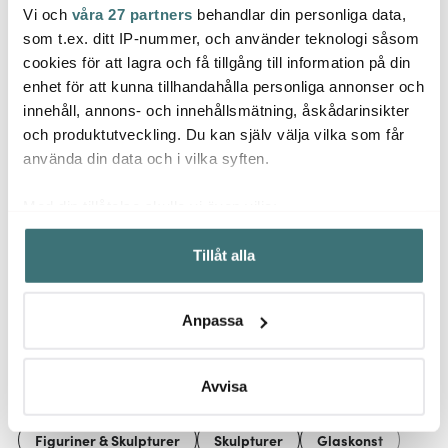
Vi och
våra 27 partners
behandlar din personliga data,
Bloomingville
Moomin Arabia
Moom
som t.ex. ditt IP-nummer, och använder teknologi såsom
Zenta vas 32 cm brun
Muminmugg Redo för
Mumin
cookies för att lagra och få tillgång till information på din
semester 30 cl Sommar
Somm
enhet för att kunna tillhandahålla personliga annonser och
349 kr
2026
197 kr
321 k
329 kr
innehåll, annons- och innehållsmätning, åskådarinsikter
Få i lager
I lager
I la
och produktutveckling. Du kan själv välja vilka som får
använda din data och i vilka syften.
Med din tillåtelse skulle vi även vilja:
Samla in information om din geografiska plats som
Tillåt alla
kan ha en noggrannhet på upp till flera meter
Låt dig inspireras av våra kunder
Identifiera din enhet genom att aktivt skanna den för
specifika kännetecken (fingeravtryck)
Anpassa
Ta reda på mer om hur dina personliga uppgifter
behandlas och ställ in dina preferenser i
detaljsektionen
.
Relaterade sidor
Du kan ändra eller dra tillbaka ditt samtycke när som
Avvisa
helst från cookie-förklaringen.
Figuriner & Skulpturer
Skulpturer
Glaskonst