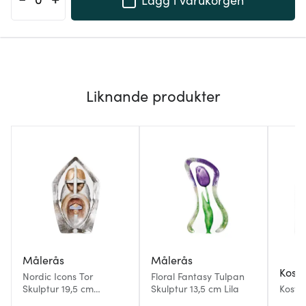
Liknande produkter
Målerås
Målerås
Kost
Nordic Icons Tor
Floral Fantasy Tulpan
Skulptur 19,5 cm
Skulptur 13,5 cm Lila
Kosta
Guld/Brun
klar