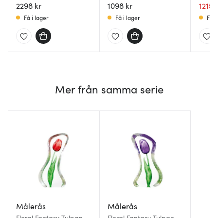
2298 kr
1098 kr
1215 
Få i lager
Få i lager
Få i
Mer från samma serie
Målerås
Målerås
Floral Fantasy Tulpan
Floral Fantasy Tulpan