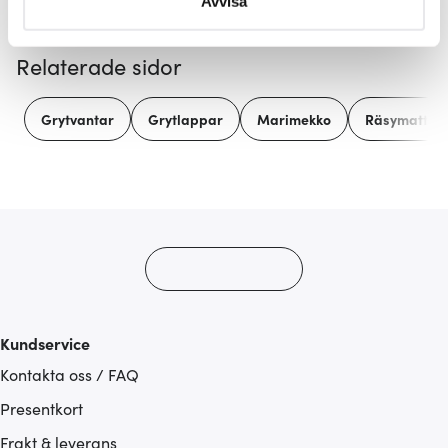
Avvisa
helst från cookie-förklaringen.
Relaterade sidor
Vi använder cookies för att innehållet och annonserna
ska anpassas efter det som vi tror att du tycker om. Det
gör också att vi kan analysera vår trafik och göra
Grytvantar
Grytlappar
Marimekko
Räsymatto
hemsidan ännu bättre. Du bestämmer själv vilka cookies
som du vill dela med dig av.
Kundservice
Kontakta oss / FAQ
Presentkort
Frakt & leverans