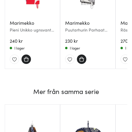
Marimekko
Marimekko
Mari
Pieni Unikko ugnsvante
Puutarhurin Parhaat
Räsym
32 cm vit/röd
ugnsvante 32 cm
32 cm 
240 kr
vit/svart/orange
230 kr
270 k
I lager
I lager
I la
Mer från samma serie