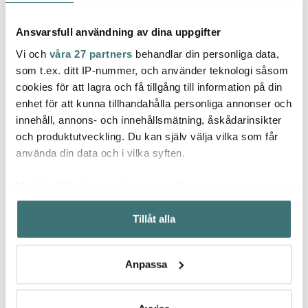
Ansvarsfull användning av dina uppgifter
Vi och
våra 27 partners
behandlar din personliga data,
som t.ex. ditt IP-nummer, och använder teknologi såsom
cookies för att lagra och få tillgång till information på din
enhet för att kunna tillhandahålla personliga annonser och
Marimekko
Marimekko
Mari
innehåll, annons- och innehållsmätning, åskådarinsikter
Oiva Siirtolapuutarha
Piccolo assiett
Picco
och produktutveckling. Du kan själv välja vilka som får
tekanna 0,7 L vit/svart
rektangulär 15x12 cm
vit/ro
1145 kr
vit/rosa
144 kr
144 k
använda din data och i vilka syften.
240 kr
I lager
I lager
I la
Med din tillåtelse skulle vi även vilja:
Samla in information om din geografiska plats som
Tillåt alla
kan ha en noggrannhet på upp till flera meter
Identifiera din enhet genom att aktivt skanna den för
specifika kännetecken (fingeravtryck)
Anpassa
Låt dig inspireras av våra kunder
Ta reda på mer om hur dina personliga uppgifter
behandlas och ställ in dina preferenser i
detaljsektionen
.
Du kan ändra eller dra tillbaka ditt samtycke när som