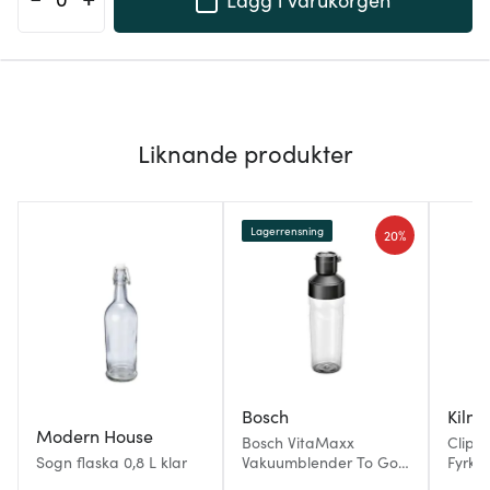
Liknande produkter
Lagerrensning
20%
Bosch
Kilne
Modern House
Bosch VitaMaxx
Clip 
Sogn flaska 0,8 L klar
Vakuumblender To Go-
Fyrkan
flaska 0,5 L
L Klar