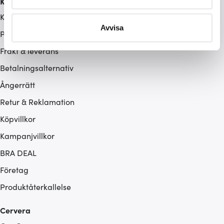
Kundservice
Ta reda på mer om hur dina personliga uppgifter
behandlas och ställ in dina preferenser i
detaljsektionen
.
Kontakta oss / FAQ
Du kan ändra eller dra tillbaka ditt samtycke när som
Avvisa
Presentkort
helst från cookie-förklaringen.
Frakt & leverans
Vi använder cookies för att innehållet och annonserna
Betalningsalternativ
ska anpassas efter det som vi tror att du tycker om. Det
Ångerrätt
gör också att vi kan analysera vår trafik och göra
hemsidan ännu bättre. Du bestämmer själv vilka cookies
Retur & Reklamation
som du vill dela med dig av.
Köpvillkor
Kampanjvillkor
BRA DEAL
Företag
Produktåterkallelse
Cervera