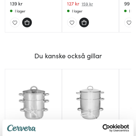
139 kr
127 kr
99 kr
159 kr
I lager
I lager
I la
Du kanske också gillar
Marj
Marjukka
Marjukka
Bärpl