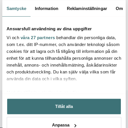
Saftmaja 5 L
Saftmaja 8 L
plast
Samtycke
Information
Reklaminställningar
Om
519 kr
679 kr
69 kr
I lager
I lager
I la
Ansvarsfull användning av dina uppgifter
Vi och
våra 27 partners
behandlar din personliga data,
som t.ex. ditt IP-nummer, och använder teknologi såsom
cookies för att lagra och få tillgång till information på din
enhet för att kunna tillhandahålla personliga annonser och
Låt dig inspireras av våra kunder
innehåll, annons- och innehållsmätning, åskådarinsikter
och produktutveckling. Du kan själv välja vilka som får
använda din data och i vilka syften.
Med din tillåtelse skulle vi även vilja:
Samla in information om din geografiska plats som
Tillåt alla
kan ha en noggrannhet på upp till flera meter
Identifiera din enhet genom att aktivt skanna den för
specifika kännetecken (fingeravtryck)
Anpassa