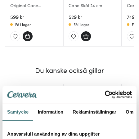
Original Cane
Cane Skål 24 cm
Cane 
blandningsskål S18 2,7 L
brun
599 kr
529 kr
749 k
Få i lager
Få i lager
Få i
Du kanske också gillar
30%
Samtycke
Information
Reklaminställningar
Om
Ansvarsfull användning av dina uppgifter