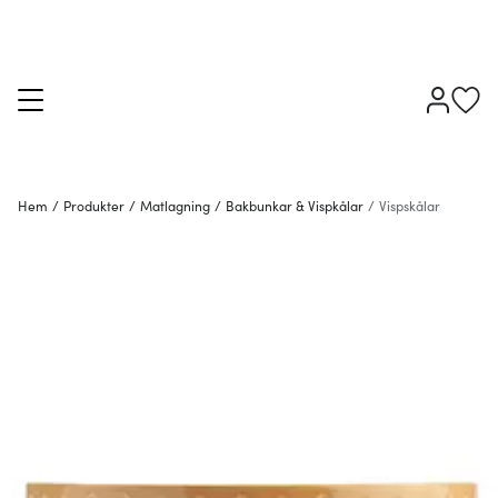
Hem
/
Produkter
/
Matlagning
/
Bakbunkar & Vispkålar
/
Vispskålar