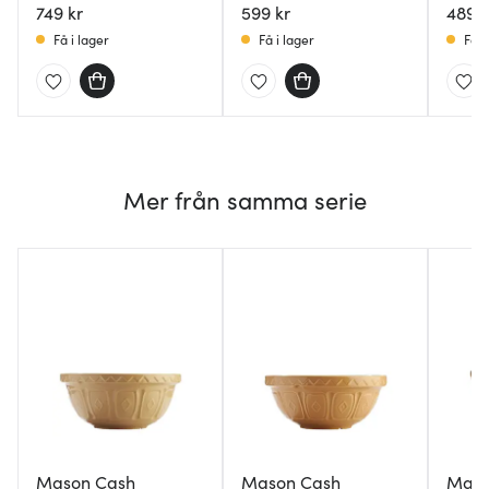
749 kr
brun
599 kr
Påskli
489 k
Få i lager
Få i lager
Få i
Mer från samma serie
Mason Cash
Mason Cash
Maso