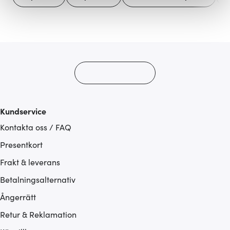
Vi använder cookies för att innehållet och annonserna
ska anpassas efter det som vi tror att du tycker om. Det
gör också att vi kan analysera vår trafik och göra
hemsidan ännu bättre. Du bestämmer själv vilka cookies
som du vill dela med dig av.
Kundservice
Kontakta oss / FAQ
Presentkort
Frakt & leverans
Betalningsalternativ
Ångerrätt
Retur & Reklamation