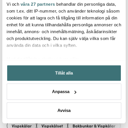
Vi och
våra 27 partners
behandlar din personliga data,
Mason Cash
Mason Cash
Maso
som t.ex. ditt IP-nummer, och använder teknologi såsom
Innovative Kitchen 4-i-1
Innovative Kitchen
Äggfö
cookies för att lagra och få tillgång till information på din
degskrapa 14 cm
vitlöksgömma med
cm k
enhet för att kunna tillhandahålla personliga annonser och
stål/trä
149 kr
rivlock creme
209 kr
497 k
299 kr
innehåll, annons- och innehållsmätning, åskådarinsikter
Få i lager
I lager
I la
och produktutveckling. Du kan själv välja vilka som får
använda din data och i vilka syften.
Med din tillåtelse skulle vi även vilja:
Samla in information om din geografiska plats som
Tillåt alla
kan ha en noggrannhet på upp till flera meter
Låt dig inspireras av våra kunder
Identifiera din enhet genom att aktivt skanna den för
specifika kännetecken (fingeravtryck)
Anpassa
Ta reda på mer om hur dina personliga uppgifter
behandlas och ställ in dina preferenser i
detaljsektionen
.
Relaterade sidor
Du kan ändra eller dra tillbaka ditt samtycke när som
Avvisa
helst från cookie-förklaringen.
Vispskålar
Vispskålset
Bakbunkar & Vispkålar
B