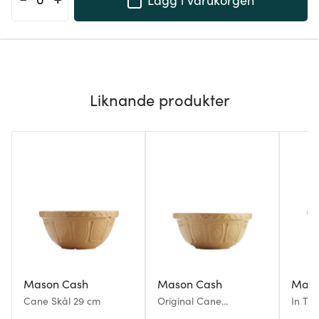
Liknande produkter
Mason Cash
Mason Cash
Maso
Cane Skål 29 cm
Original Cane
In T
blandningsskål S18 2,7 L
blandn