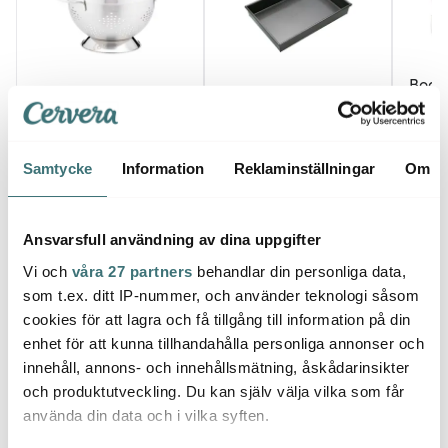
Bod
Masterclass
Masterclass
Pavin
Durkslag Rostfri 25,5
Non-stick bakform
dubbe
cm
35x24 cm 2,9 L
35 cl
269 kr
329 kr
1139 
Samtycke
Information
Reklaminställningar
Om
I lager
Få i lager
I la
Ansvarsfull användning av dina uppgifter
Vi och
våra 27 partners
behandlar din personliga data,
som t.ex. ditt IP-nummer, och använder teknologi såsom
cookies för att lagra och få tillgång till information på din
Låt dig inspireras av våra kunder
enhet för att kunna tillhandahålla personliga annonser och
innehåll, annons- och innehållsmätning, åskådarinsikter
och produktutveckling. Du kan själv välja vilka som får
använda din data och i vilka syften.