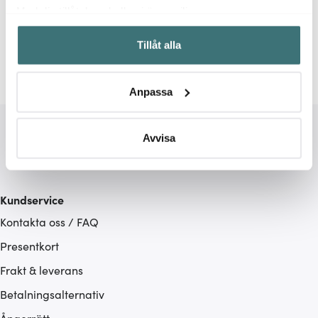
Relaterade sidor
Med din tillåtelse skulle vi även vilja:
Samla in information om din geografiska plats som
MasterClass
Tillåt alla
kan ha en noggrannhet på upp till flera meter
Identifiera din enhet genom att aktivt skanna den för
specifika kännetecken (fingeravtryck)
Anpassa
Ta reda på mer om hur dina personliga uppgifter
behandlas och ställ in dina preferenser i
detaljsektionen
.
Du kan ändra eller dra tillbaka ditt samtycke när som
Avvisa
helst från cookie-förklaringen.
Vi använder cookies för att innehållet och annonserna
Kundservice
ska anpassas efter det som vi tror att du tycker om. Det
Kontakta oss / FAQ
gör också att vi kan analysera vår trafik och göra
hemsidan ännu bättre. Du bestämmer själv vilka cookies
Presentkort
som du vill dela med dig av.
Frakt & leverans
Betalningsalternativ