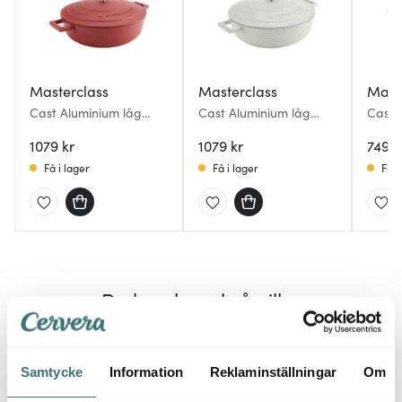
Masterclass
Masterclass
Mast
Cast Aluminium låg
Cast Aluminium låg
Cast 
gryta 4 L röd
gryta 4 L creme
2,5 L
1079 kr
1079 kr
749 k
Få i lager
Få i lager
Få i
Du kanske också gillar
Samtycke
Information
Reklaminställningar
Om