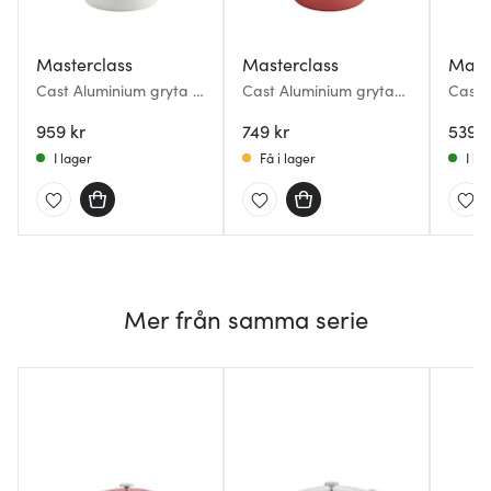
Masterclass
Masterclass
Mast
Cast Aluminium gryta 4
Cast Aluminium gryta
Cast 
L creme
2,5 L röd
1,4 L 
959 kr
749 kr
539 k
I lager
Få i lager
I la
Mer från samma serie