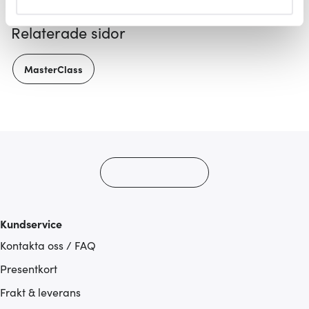
helst från cookie-förklaringen.
Relaterade sidor
Vi använder cookies för att innehållet och annonserna
ska anpassas efter det som vi tror att du tycker om. Det
MasterClass
gör också att vi kan analysera vår trafik och göra
hemsidan ännu bättre. Du bestämmer själv vilka cookies
som du vill dela med dig av.
Kundservice
Kontakta oss / FAQ
Presentkort
Frakt & leverans