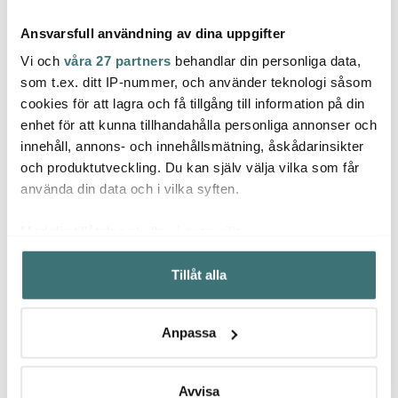
Ansvarsfull användning av dina uppgifter
Vi och
våra 27 partners
behandlar din personliga data,
som t.ex. ditt IP-nummer, och använder teknologi såsom
cookies för att lagra och få tillgång till information på din
enhet för att kunna tillhandahålla personliga annonser och
Masterclass
Masterclass
Mast
innehåll, annons- och innehållsmätning, åskådarinsikter
Durkslag Rostfri 25,5
Crusty Bake
Non-s
cm
Muffinsform för 12
12-pa
och produktutveckling. Du kan själv välja vilka som får
269 kr
muffins 6x2 cm
219 kr
219 k
använda din data och i vilka syften.
I lager
Få i lager
I la
Med din tillåtelse skulle vi även vilja:
Samla in information om din geografiska plats som
Tillåt alla
kan ha en noggrannhet på upp till flera meter
Identifiera din enhet genom att aktivt skanna den för
specifika kännetecken (fingeravtryck)
Låt dig inspireras av våra kunder
Anpassa
Ta reda på mer om hur dina personliga uppgifter
behandlas och ställ in dina preferenser i
detaljsektionen
.
Du kan ändra eller dra tillbaka ditt samtycke när som
Avvisa