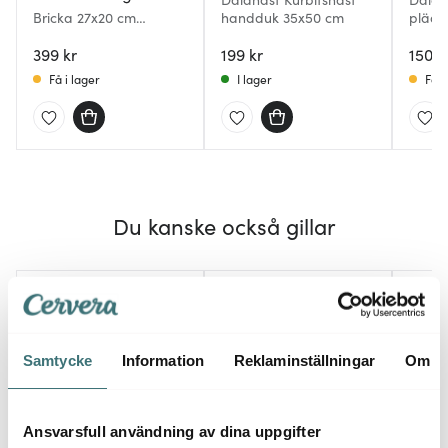
Bricka 27x20 cm
handduk 35x50 cm
pläd 
Swedish Fika Sweets
399 kr
199 kr
1500 
Få i lager
I lager
Få i
Du kanske också gillar
Samtycke
Information
Reklaminställningar
Om
Ansvarsfull användning av dina uppgifter