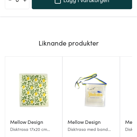
Liknande produkter
Mellow Design
Mellow Design
Mell
Disktrasa 17x20 cm
Disktrasa med band
Disktr
Lemon
17x20 cm Studenten
love 