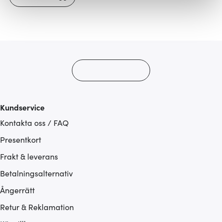
Vi använder cookies för att innehållet och annonserna
ska anpassas efter det som vi tror att du tycker om. Det
gör också att vi kan analysera vår trafik och göra
hemsidan ännu bättre. Du bestämmer själv vilka cookies
som du vill dela med dig av.
Kundservice
Kontakta oss / FAQ
Presentkort
Frakt & leverans
Betalningsalternativ
Ångerrätt
Retur & Reklamation