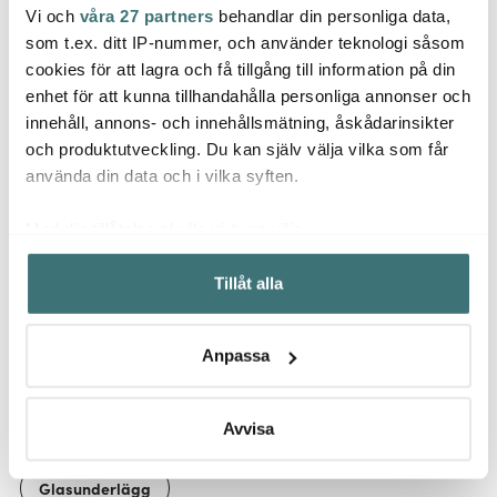
Vi och
våra 27 partners
behandlar din personliga data,
Mellow Design
Mellow Design
Mell
som t.ex. ditt IP-nummer, och använder teknologi såsom
Magnet Swedish Fika
Tygpåse i bomull 40x35
Glasu
cookies för att lagra och få tillgång till information på din
Sweets 6,5x6,5 cm
cm Dalahäst
kant 
enhet för att kunna tillhandahålla personliga annonser och
89 kr
199 kr
Cinna
125 k
innehåll, annons- och innehållsmätning, åskådarinsikter
Få i lager
Få i lager
I la
och produktutveckling. Du kan själv välja vilka som får
använda din data och i vilka syften.
Med din tillåtelse skulle vi även vilja:
Samla in information om din geografiska plats som
Tillåt alla
kan ha en noggrannhet på upp till flera meter
Låt dig inspireras av våra kunder
Identifiera din enhet genom att aktivt skanna den för
specifika kännetecken (fingeravtryck)
Anpassa
Ta reda på mer om hur dina personliga uppgifter
behandlas och ställ in dina preferenser i
detaljsektionen
.
Relaterade sidor
Du kan ändra eller dra tillbaka ditt samtycke när som
Avvisa
helst från cookie-förklaringen.
Glasunderlägg