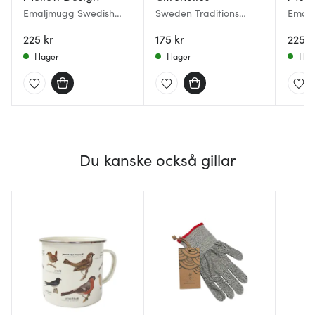
Emaljmugg Swedish
Sweden Traditions
Emal
Candy 35 cl vit
Emaljmugg 30 cl Multi
35 cl v
225 kr
175 kr
225 k
I lager
I lager
I la
Du kanske också gillar