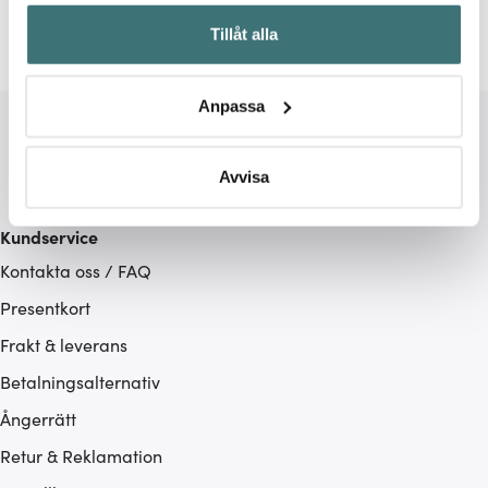
Samla in information om din geografiska plats som
Tillåt alla
kan ha en noggrannhet på upp till flera meter
Identifiera din enhet genom att aktivt skanna den för
specifika kännetecken (fingeravtryck)
Anpassa
Ta reda på mer om hur dina personliga uppgifter
behandlas och ställ in dina preferenser i
detaljsektionen
.
Du kan ändra eller dra tillbaka ditt samtycke när som
Avvisa
helst från cookie-förklaringen.
Kundservice
Vi använder cookies för att innehållet och annonserna
Kontakta oss / FAQ
ska anpassas efter det som vi tror att du tycker om. Det
gör också att vi kan analysera vår trafik och göra
Presentkort
hemsidan ännu bättre. Du bestämmer själv vilka cookies
Frakt & leverans
som du vill dela med dig av.
Betalningsalternativ
Ångerrätt
Retur & Reklamation