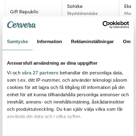
Satake
Ekel
Gift Republic
Skyddshandske
Moose
Emaljmugg 50 cl
Skära/Riva
cm
trädgårdsfåglar
169 kr
149 kr
205 k
Få i lager
I lager
I la
Samtycke
Information
Reklaminställningar
Om
Ansvarsfull användning av dina uppgifter
Vi och
våra 27 partners
behandlar din personliga data,
Låt dig inspireras av våra kunder
som t.ex. ditt IP-nummer, och använder teknologi såsom
cookies för att lagra och få tillgång till information på din
enhet för att kunna tillhandahålla personliga annonser och
innehåll, annons- och innehållsmätning, åskådarinsikter
och produktutveckling. Du kan själv välja vilka som får
Relaterade sidor
använda din data och i vilka syften.
Med din tillåtelse skulle vi även vilja:
Kökshanddukar
Diskdukar