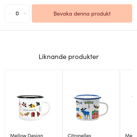
-
+
Bevaka denna produkt
Liknande produkter
Mellow Design
Citronelles
Mell