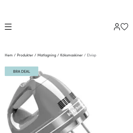
Hem
/
Produkter
/
Matlagning
/
Köksmaskiner
/
Elvisp
BRA DEAL