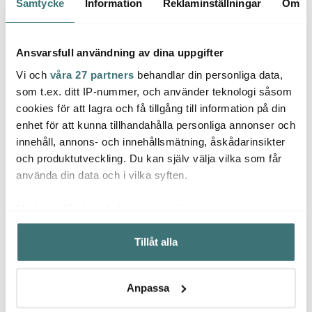
Samtycke
Information
Reklaminställningar
Om
BRA DEAL
BRA D
Ansvarsfull användning av dina uppgifter
Vi och
våra 27 partners
behandlar din personliga data,
som t.ex. ditt IP-nummer, och använder teknologi såsom
cookies för att lagra och få tillgång till information på din
enhet för att kunna tillhandahålla personliga annonser och
innehåll, annons- och innehållsmätning, åskådarinsikter
Kitchenaid
Kitchenaid
Kitch
och produktutveckling. Du kan själv välja vilka som får
KitchenAid Artisan
KitchenAid
Kitch
använda din data och i vilka syften.
Vattenkokare 5KEK1522
Ståltrådsvisp till Artisan
Vatten
1,5 L Ink Blue
2488 kr
Köksmaskin Rostfri
1019 kr
5KEK17
2295 
Svart
Med din tillåtelse skulle vi även vilja:
Få i lager
Få i lager
I la
Samla in information om din geografiska plats som
Tillåt alla
kan ha en noggrannhet på upp till flera meter
Identifiera din enhet genom att aktivt skanna den för
specifika kännetecken (fingeravtryck)
Anpassa
Ta reda på mer om hur dina personliga uppgifter