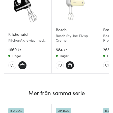
Bosch
Bosc
Kitchenaid
Bosch StyLine Elvisp
Bosc
KitchenAid elvisp med 5
Creme
Profes
hastigheter 5KHM5110
W sva
svart
1669 kr
584 kr
766 k
I lager
I lager
I la
Mer från samma serie
BRA DEAL
BRA DEAL
BRA D