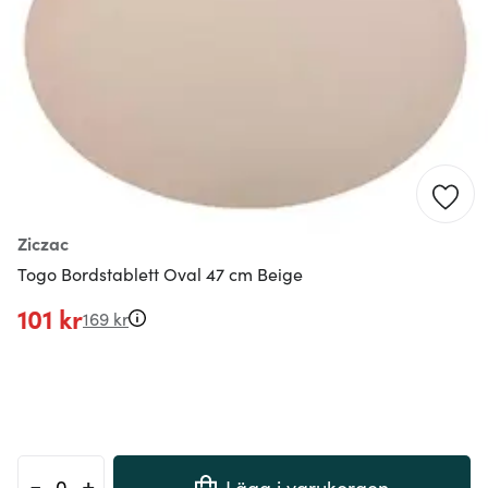
Ziczac
Togo Bordstablett Oval 47 cm Beige
101 kr
169 kr
-
+
Lägg i varukorgen