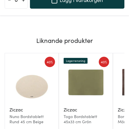
Liknande produkter
Lagerrensning
40%
40%
Ziczac
Ziczac
Zicz
Nuno Bordstablett
Togo Bordstablett
Bords
Rund 45 cm Beige
45x33 cm Grön
Mörk