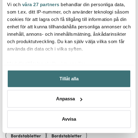
Vi och
våra 27 partners
behandlar din personliga data,
Ziczac
Ziczac
Zicz
som t.ex. ditt IP-nummer, och använder teknologi såsom
Tuscan Glasunderlägg
Nuno Glasunderlägg 10
Scall
Valnöt
cm 4-pack Beige
2-pac
cookies för att lagra och få tillgång till information på din
puder
enhet för att kunna tillhandahålla personliga annonser och
35 kr
101 kr
329 k
69 kr
169 kr
innehåll, annons- och innehållsmätning, åskådarinsikter
I lager
I lager
I la
och produktutveckling. Du kan själv välja vilka som får
använda din data och i vilka syften.
Med din tillåtelse skulle vi även vilja:
Samla in information om din geografiska plats som
Tillåt alla
kan ha en noggrannhet på upp till flera meter
Låt dig inspireras av våra kunder
Identifiera din enhet genom att aktivt skanna den för
specifika kännetecken (fingeravtryck)
Anpassa
Ta reda på mer om hur dina personliga uppgifter
behandlas och ställ in dina preferenser i
detaljsektionen
.
Relaterade sidor
Du kan ändra eller dra tillbaka ditt samtycke när som
Avvisa
helst från cookie-förklaringen.
Bordstabletter
Bordstabletter