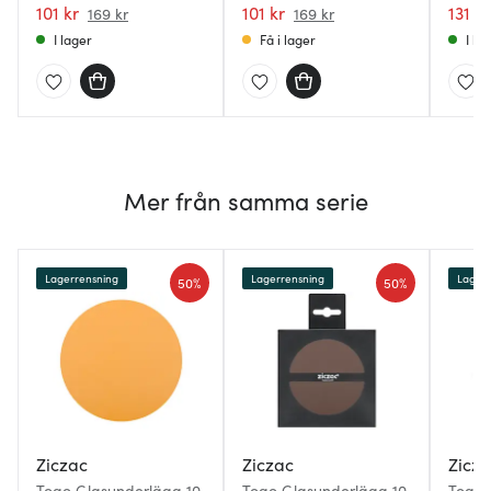
101 kr
101 kr
131 kr
169 kr
169 kr
I lager
Få i lager
I la
Mer från samma serie
Lagerrensning
Lagerrensning
Lagerr
50%
50%
Ziczac
Ziczac
Zicz
Togo Glasunderlägg 10
Togo Glasunderlägg 10
Togo 