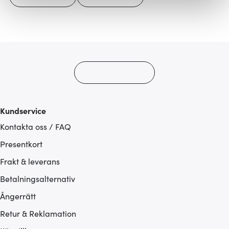
Vi använder cookies för att innehållet och annonserna
ska anpassas efter det som vi tror att du tycker om. Det
gör också att vi kan analysera vår trafik och göra
hemsidan ännu bättre. Du bestämmer själv vilka cookies
som du vill dela med dig av.
Kundservice
Kontakta oss / FAQ
Presentkort
Frakt & leverans
Betalningsalternativ
Ångerrätt
Retur & Reklamation