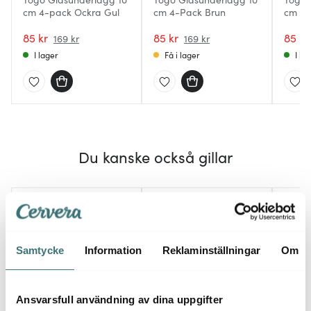
cm 4-pack Ockra Gul
cm 4-Pack Brun
cm 4-
85 kr
85 kr
85 kr
169 kr
169 kr
I lager
Få i lager
I la
Du kanske också gillar
Lagerrensning
50%
40%
Samtycke
Information
Reklaminställningar
Om
Ansvarsfull användning av dina uppgifter