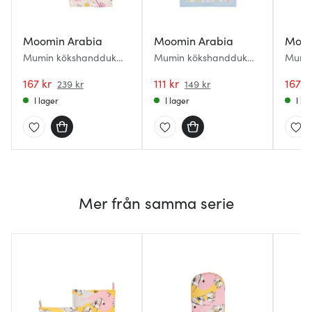
Moomin Arabia
Moomin Arabia
Moom
Mumin kökshandduk
Mumin kökshandduk
Mumi
50x70 cm 2-pack
50x70 cm Sommardans
50x70
Förälskade
167 kr
111 kr
Hushå
167 k
239 kr
149 kr
I lager
I lager
I la
Mer från samma serie