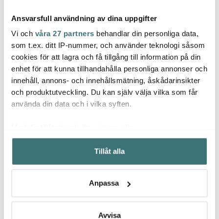
Ansvarsfull användning av dina uppgifter
Vi och
våra 27 partners
behandlar din personliga data,
som t.ex. ditt IP-nummer, och använder teknologi såsom
cookies för att lagra och få tillgång till information på din
enhet för att kunna tillhandahålla personliga annonser och
Moomin Arabia
Moomin Arabia
Moom
innehåll, annons- och innehållsmätning, åskådarinsikter
Mumin servett 33x33 cm
Mumin servett 33x33 cm
Mumin
20-pack Vänner för
20-pack Familjemys
Vänner
och produktutveckling. Du kan själv välja vilka som får
alltid
41 kr
41 kr
279 k
69 kr
69 kr
använda din data och i vilka syften.
I lager
I lager
I la
Med din tillåtelse skulle vi även vilja:
Samla in information om din geografiska plats som
Tillåt alla
kan ha en noggrannhet på upp till flera meter
Identifiera din enhet genom att aktivt skanna den för
specifika kännetecken (fingeravtryck)
Låt dig inspireras av våra kunder
Anpassa
Ta reda på mer om hur dina personliga uppgifter
behandlas och ställ in dina preferenser i
detaljsektionen
.
Du kan ändra eller dra tillbaka ditt samtycke när som
Avvisa