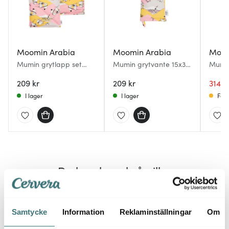
Moomin Arabia
Moomin Arabia
Moom
Mumin grytlapp set
Mumin grytvante 15x34
Mumin
22x22 cm 2-pack
cm Familjemys
Hushå
Familjemys
209 kr
209 kr
314 k
I lager
I lager
Få i
Du kanske också gillar
41%
41%
Samtycke
Information
Reklaminställningar
Om