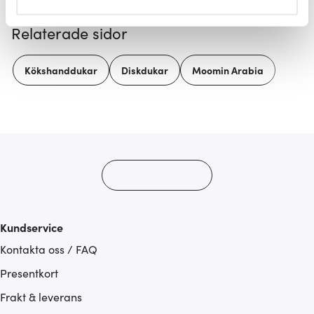
helst från cookie-förklaringen.
Relaterade sidor
Vi använder cookies för att innehållet och annonserna
ska anpassas efter det som vi tror att du tycker om. Det
Kökshanddukar
Diskdukar
Moomin Arabia
gör också att vi kan analysera vår trafik och göra
hemsidan ännu bättre. Du bestämmer själv vilka cookies
som du vill dela med dig av.
Kundservice
Kontakta oss / FAQ
Presentkort
Frakt & leverans