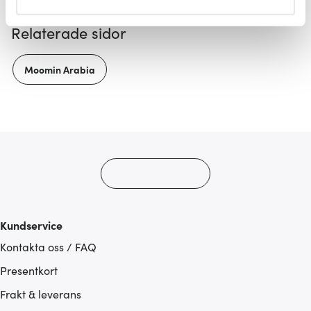
helst från cookie-förklaringen.
Relaterade sidor
Vi använder cookies för att innehållet och annonserna
ska anpassas efter det som vi tror att du tycker om. Det
Moomin Arabia
gör också att vi kan analysera vår trafik och göra
hemsidan ännu bättre. Du bestämmer själv vilka cookies
som du vill dela med dig av.
Kundservice
Kontakta oss / FAQ
Presentkort
Frakt & leverans