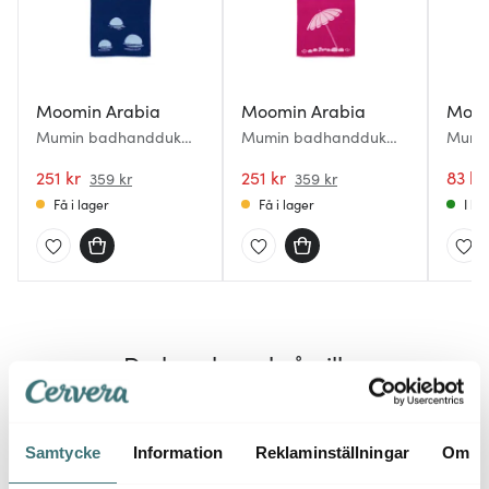
Moomin Arabia
Moomin Arabia
Moom
Mumin badhandduk
Mumin badhandduk
Mumin
70x140 cm Mumintrollet
70x140 cm Snorkfröken
cm Sn
marinblå
251 kr
rosa
251 kr
83 kr
359 kr
359 kr
Få i lager
Få i lager
I la
Du kanske också gillar
25%
Samtycke
Information
Reklaminställningar
Om