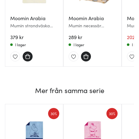
Moomin Arabia
Moomin Arabia
Moom
Mumin strandväska
Mumin necessär
Mumin
42x44 cm En dag på
12x30x17 cm Redo för
12x30
stranden
379 kr
semester
289 kr
rosa
202 k
I lager
I lager
I la
Mer från samma serie
30%
30%