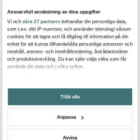
Ansvarsfull användning av dina uppgifter
Vi och
våra 27 partners
behandlar din personliga data,
som t.ex. ditt IP-nummer, och använder teknologi såsom
cookies för att lagra och få tillgång till information på din
enhet för att kunna tillhandahålla personliga annonser och
Moomin Arabia
Moomin Arabia
Moom
innehåll, annons- och innehållsmätning, åskådarinsikter
Muminmugg 30 cl En
Muminmugg 30 cl
Mumi
dag på stranden
Sommardans
Mumin
och produktutveckling. Du kan själv välja vilka som får
Sommar 2025
329 kr
321 kr
167 k
429 kr
använda din data och i vilka syften.
I lager
I lager
I la
Med din tillåtelse skulle vi även vilja:
Samla in information om din geografiska plats som
Tillåt alla
kan ha en noggrannhet på upp till flera meter
Identifiera din enhet genom att aktivt skanna den för
specifika kännetecken (fingeravtryck)
Låt dig inspireras av våra kunder
Anpassa
Ta reda på mer om hur dina personliga uppgifter
behandlas och ställ in dina preferenser i
detaljsektionen
.
Du kan ändra eller dra tillbaka ditt samtycke när som
Avvisa