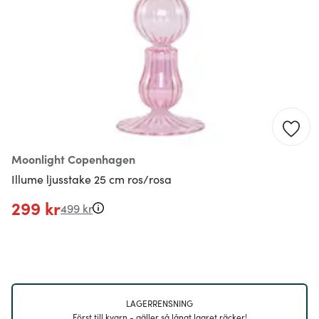
Moonlight Copenhagen
Illume ljusstake 25 cm ros/rosa
299 kr
499 kr
LAGERRENSNING
Först till kvarn - gäller så långt lagret räcker!