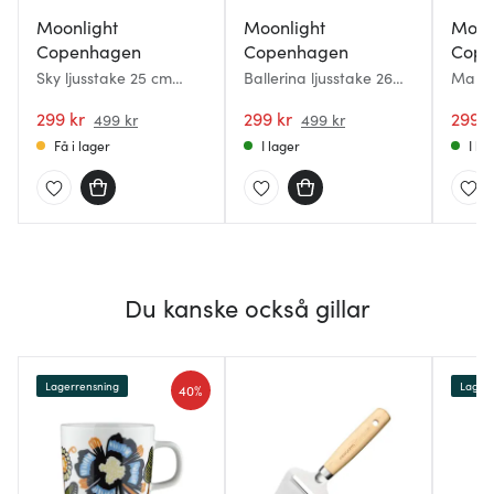
Moonlight
Moonlight
Moon
Copenhagen
Copenhagen
Cope
Sky ljusstake 25 cm
Ballerina ljusstake 26
Mary 
rosa/vit
cm röd
rosa/
299 kr
299 kr
299 k
499 kr
499 kr
Få i lager
I lager
I la
Du kanske också gillar
Lagerrensning
Lagerr
40%