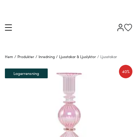
Hem
/
Produkter
/
Inredning
/
Ljusstakar & Ljuslyktor
/
Ljusstakar
40%
Lagerrensning