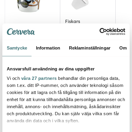
Fiskars
Marimekko
Les A
Folken osthyvel för
Oiva Tiara mugg 25 cl
hårda ostar 20 cm
Bottl
multi
trä/stål
Termo
153 kr
229 kr
Vit/R
200 k
255 kr
Samtycke
Information
Reklaminställningar
Om
I lager
I lager
Få i
Ansvarsfull användning av dina uppgifter
Vi och
våra 27 partners
behandlar din personliga data,
som t.ex. ditt IP-nummer, och använder teknologi såsom
cookies för att lagra och få tillgång till information på din
Låt dig inspireras av våra kunder
enhet för att kunna tillhandahålla personliga annonser och
innehåll, annons- och innehållsmätning, åskådarinsikter
och produktutveckling. Du kan själv välja vilka som får
använda din data och i vilka syften.
Relaterade sidor