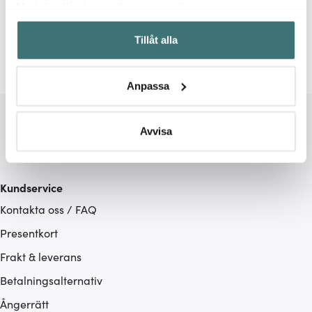
Med din tillåtelse skulle vi även vilja:
Samla in information om din geografiska plats som
Ljusstakar
Moonlight Copenhagen
Tillåt alla
kan ha en noggrannhet på upp till flera meter
Identifiera din enhet genom att aktivt skanna den för
specifika kännetecken (fingeravtryck)
Anpassa
Ta reda på mer om hur dina personliga uppgifter
behandlas och ställ in dina preferenser i
detaljsektionen
.
Du kan ändra eller dra tillbaka ditt samtycke när som
Avvisa
helst från cookie-förklaringen.
Vi använder cookies för att innehållet och annonserna
Kundservice
ska anpassas efter det som vi tror att du tycker om. Det
Kontakta oss / FAQ
gör också att vi kan analysera vår trafik och göra
hemsidan ännu bättre. Du bestämmer själv vilka cookies
Presentkort
som du vill dela med dig av.
Frakt & leverans
Betalningsalternativ
Ångerrätt