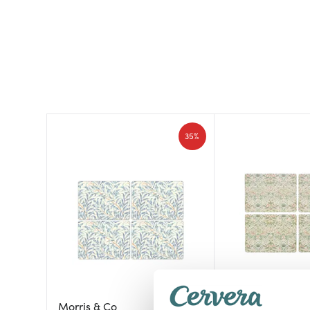
35%
Spode
Morris & Co