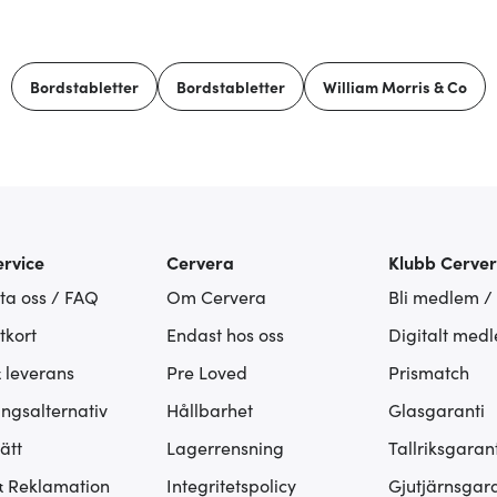
Bordstabletter
Bordstabletter
William Morris & Co
rvice
Cervera
Klubb Cerve
ta oss / FAQ
Om Cervera
Bli medlem /
tkort
Endast hos oss
Digitalt med
& leverans
Pre Loved
Prismatch
ingsalternativ
Hållbarhet
Glasgaranti
ätt
Lagerrensning
Tallriksgarant
& Reklamation
Integritetspolicy
Gjutjärnsgara