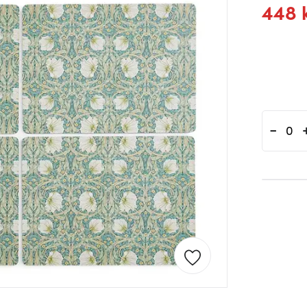
448 
-