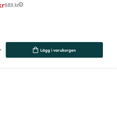
kr
689 kr
+
Lägg i varukorgen