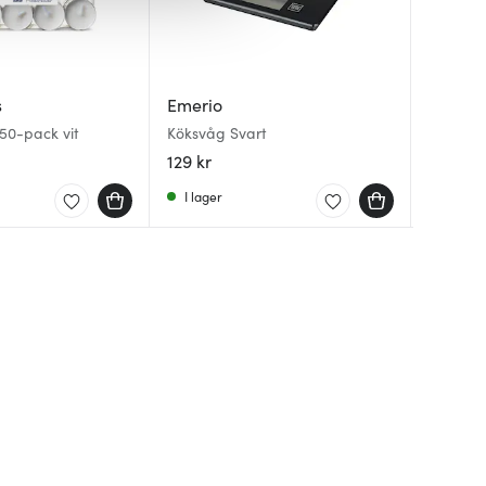
Hackit
s
Emerio
Morris
Hackit 
 50-pack vit
Köksvåg Svart
Svart
Glasund
Match
129 kr
129 kr
162 kr
I lager
I lager
I lager