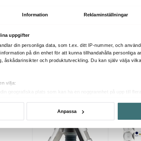
ablett 4-
hief green
Pure Morris Bordstablett 30x40
Pure Morris T
cm 4-pack Willow Bough grön
pack Strawbe
448 kr
448 kr
689 kr
689 k
Information
Reklaminställningar
I lager
Få i lager
ina uppgifter
ndlar din personliga data, som t.ex. ditt IP-nummer, och använ
ill information på din enhet för att kunna tillhandahålla personliga
, åskådarinsikter och produktutveckling. Du kan själv välja vilk
Du kanske också gillar
n vilja:
din geografiska plats som kan ha en noggrannhet på upp till fler
25%
30%
om att aktivt skanna den för specifika kännetecken (fingeravtryc
rsonliga uppgifter behandlas och ställ in dina preferenser i
deta
Anpassa
ke när som helst från cookie-förklaringen.
innehållet och annonserna ska anpassas efter det som vi tror att
fik och göra hemsidan ännu bättre. Du bestämmer själv vilka cook