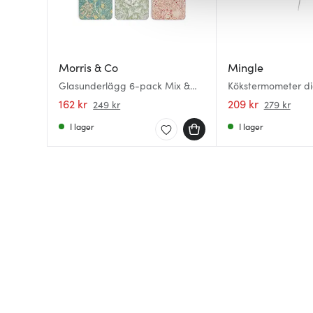
av.
Morris & Co
Mingle
Glasunderlägg 6-pack Mix &
Kökstermometer dig
Match
162 kr
209 kr
249 kr
279 kr
I lager
I lager