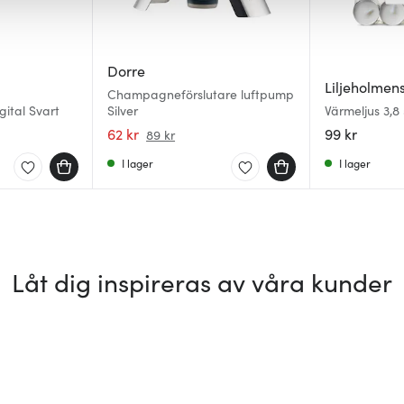
Dorre
Liljeholmen
Champagneförslutare luftpump
ital Svart
Silver
Värmeljus 3,8
62 kr
99 kr
89 kr
I lager
I lager
Låt dig inspireras av våra kunder