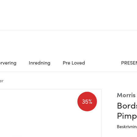
rvering
Inredning
Pre Loved
PRESE
er
Morris
35%
Bord
Pimp
Beskrivni