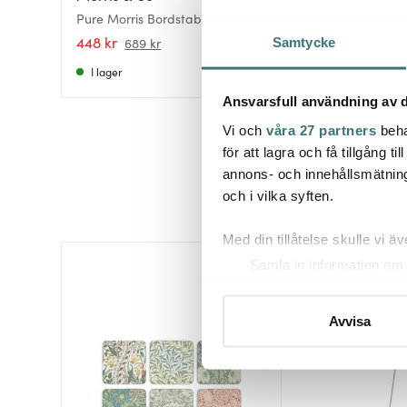
Morris & Co Bordst
Pure Morris Bordstablett 30x40
pack Strawberry T
cm 4-pack Willow Bough blå
448 kr
448 kr
689 kr
689 kr
Samtycke
I lager
I lager
Ansvarsfull användning av d
Vi och
våra 27 partners
beha
för att lagra och få tillgång t
annons- och innehållsmätning
och i vilka syften.
Med din tillåtelse skulle vi äve
Samla in information om 
35%
Identifiera din enhet gen
Ta reda på mer om hur dina pe
Avvisa
eller dra tillbaka ditt samtyc
Vi använder cookies för att 
att vi kan analysera vår tra