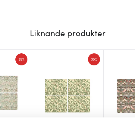
Liknande produkter
35%
35%
Morris & Co
Morris & Co