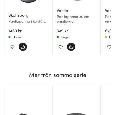
Vaello
Vaell
Skottsberg
Paellapanna 30 cm
Paell
Paellapanna i kolstål
emaljerad
emalj
28 cm
1469 kr
349 kr
629 k
I lager
I lager
Få i
Mer från samma serie