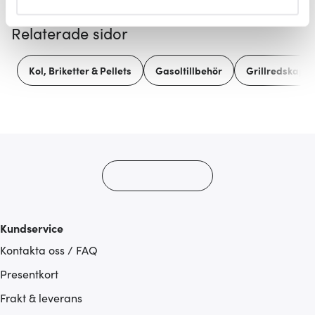
helst från cookie-förklaringen.
Relaterade sidor
Vi använder cookies för att innehållet och annonserna
ska anpassas efter det som vi tror att du tycker om. Det
Kol, Briketter & Pellets
Gasoltillbehör
Grillredskap
gör också att vi kan analysera vår trafik och göra
hemsidan ännu bättre. Du bestämmer själv vilka cookies
som du vill dela med dig av.
Kundservice
Kontakta oss / FAQ
Presentkort
Frakt & leverans