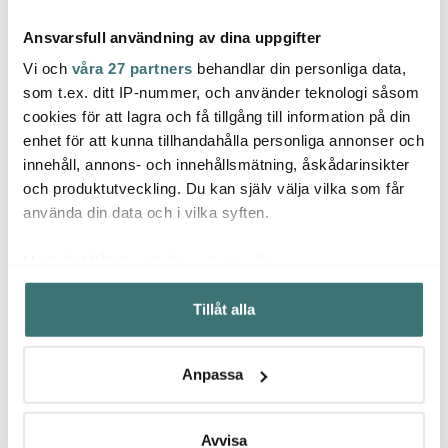
Ansvarsfull användning av dina uppgifter
Vi och
våra 27 partners
behandlar din personliga data,
som t.ex. ditt IP-nummer, och använder teknologi såsom
cookies för att lagra och få tillgång till information på din
Mustang
Mustang
Must
enhet för att kunna tillhandahålla personliga annonser och
Grillborste triangel
Stekspade lång 50 cm
Multigr
innehåll, annons- och innehållsmätning, åskådarinsikter
54x17 cm
stål/trä
gjutj
H5,5 
och produktutveckling. Du kan själv välja vilka som får
49 kr
79 kr
429 k
använda din data och i vilka syften.
I lager
I lager
Få i
Med din tillåtelse skulle vi även vilja:
Samla in information om din geografiska plats som
Tillåt alla
kan ha en noggrannhet på upp till flera meter
Identifiera din enhet genom att aktivt skanna den för
specifika kännetecken (fingeravtryck)
Låt dig inspireras av våra kunder
Anpassa
Ta reda på mer om hur dina personliga uppgifter
behandlas och ställ in dina preferenser i
detaljsektionen
.
Du kan ändra eller dra tillbaka ditt samtycke när som
Avvisa