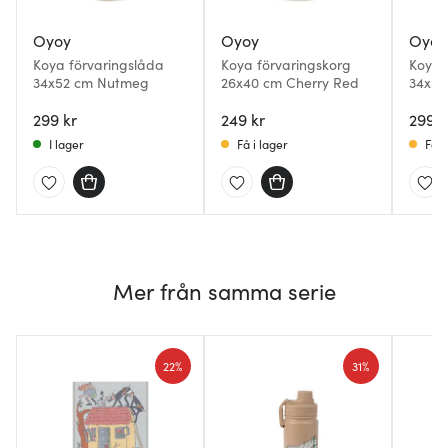
Oyoy
Oyoy
Oyoy
Koya förvaringslåda
Koya förvaringskorg
Koya 
34x52 cm Nutmeg
26x40 cm Cherry Red
34x52
299 kr
249 kr
299 k
I lager
Få i lager
Få i
Mer från samma serie
22%
31%