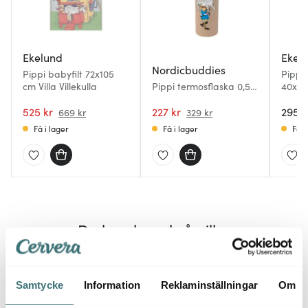
Ekelund
Ekel
Nordicbuddies
Pippi babyfilt 72x105
Pippi
cm Villa Villekulla
Pippi termosflaska 0,55
40x60
L Pippi häst beige
Pannk
525 kr
227 kr
295 k
669 kr
329 kr
Få i lager
Få i lager
Få i
Du kanske också gillar
Samtycke
Information
Reklaminställningar
Om