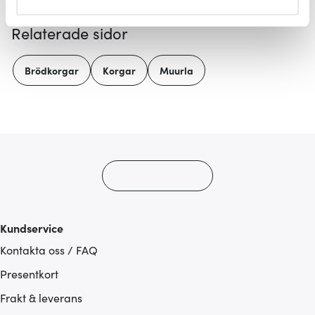
helst från cookie-förklaringen.
Relaterade sidor
Vi använder cookies för att innehållet och annonserna
ska anpassas efter det som vi tror att du tycker om. Det
Brödkorgar
Korgar
Muurla
gör också att vi kan analysera vår trafik och göra
hemsidan ännu bättre. Du bestämmer själv vilka cookies
som du vill dela med dig av.
Kundservice
Kontakta oss / FAQ
Presentkort
Frakt & leverans