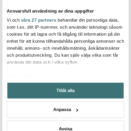
Ansvarsfull användning av dina uppgifter
Vi och
våra 27 partners
behandlar din personliga data,
som t.ex. ditt IP-nummer, och använder teknologi såsom
cookies för att lagra och få tillgång till information på din
Muurla
Muurla
Muur
enhet för att kunna tillhandahålla personliga annonser och
Pippi Långstrump
Pippi Långstrump
Pippi 
innehåll, annons- och innehållsmätning, åskådarinsikter
Emaljmugg
Dricksglas 20 cl
Lilla
Födelsedagsfest 37 cl
rosa
och produktutveckling. Du kan själv välja vilka som får
Rosa
200 kr
85 kr
59 kr
använda din data och i vilka syften.
Få i lager
I lager
I la
Med din tillåtelse skulle vi även vilja:
Samla in information om din geografiska plats som
Tillåt alla
kan ha en noggrannhet på upp till flera meter
Identifiera din enhet genom att aktivt skanna den för
specifika kännetecken (fingeravtryck)
Låt dig inspireras av våra kunder
Anpassa
Ta reda på mer om hur dina personliga uppgifter
behandlas och ställ in dina preferenser i
detaljsektionen
.
Du kan ändra eller dra tillbaka ditt samtycke när som
Avvisa