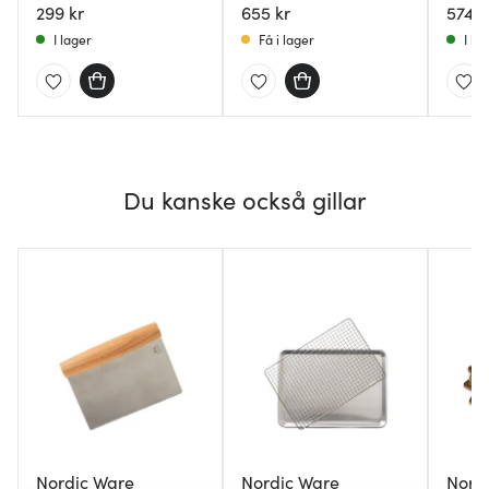
299 kr
Mini 85 cl
655 kr
574 k
I lager
Få i lager
I la
Du kanske också gillar
Nordic Ware
Nordic Ware
Nord