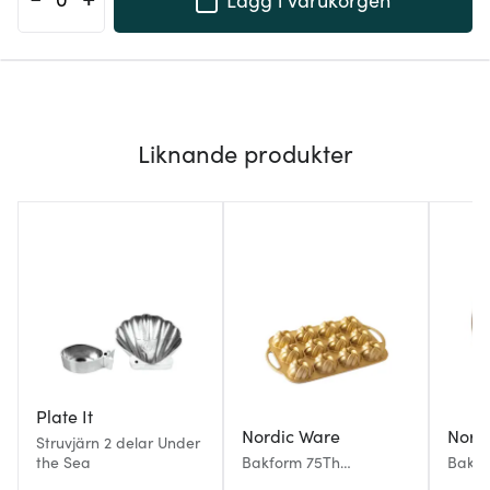
Liknande produkter
Plate It
Nordic Ware
Nord
Struvjärn 2 delar Under
the Sea
Bakform 75Th
Bakfo
Anniversary Braided
cl