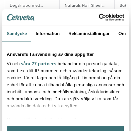
Degskrapa med
Naturals Half Sheet
Bakfor
Trähandtag 15 cm
Bakplåt & grillgaller
179 kr
45x33 cm
489 kr
519 k
I lager
Få i lager
Få i
Samtycke
Information
Reklaminställningar
Om
Ansvarsfull användning av dina uppgifter
Vi och
våra 27 partners
behandlar din personliga data,
Låt dig inspireras av våra kunder
som t.ex. ditt IP-nummer, och använder teknologi såsom
cookies för att lagra och få tillgång till information på din
enhet för att kunna tillhandahålla personliga annonser och
innehåll, annons- och innehållsmätning, åskådarinsikter
Relaterade sidor
och produktutveckling. Du kan själv välja vilka som får
använda din data och i vilka syften.
Nordic Ware
Med din tillåtelse skulle vi även vilja:
Samla in information om din geografiska plats som