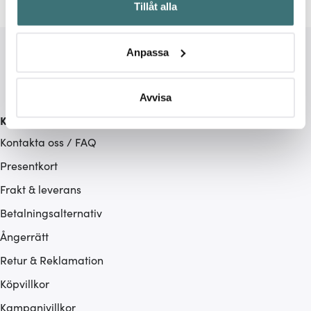
Tillåt alla
kan ha en noggrannhet på upp till flera meter
Identifiera din enhet genom att aktivt skanna den för
specifika kännetecken (fingeravtryck)
Anpassa
Ta reda på mer om hur dina personliga uppgifter
behandlas och ställ in dina preferenser i
detaljsektionen
.
Du kan ändra eller dra tillbaka ditt samtycke när som
Avvisa
helst från cookie-förklaringen.
Kundservice
Kontakta oss / FAQ
Vi använder cookies för att innehållet och annonserna
ska anpassas efter det som vi tror att du tycker om. Det
Presentkort
gör också att vi kan analysera vår trafik och göra
Frakt & leverans
hemsidan ännu bättre. Du bestämmer själv vilka cookies
Betalningsalternativ
som du vill dela med dig av.
Ångerrätt
Retur & Reklamation
Köpvillkor
Kampanjvillkor