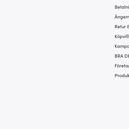
Betaln
Ångerr
Retur 
Köpvill
Kampan
BRA D
Företa
Produk