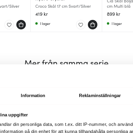
Cia Skål Bölj
vart/Silver
Croco Skål 17 cm Svart/Silver
cm Multi blå
419 kr
899 kr
I lager
I lager
Mer från samma serie
40%
Information
Reklaminställningar
ina uppgifter
ndlar din personliga data, som t.ex. ditt IP-nummer, och använ
ill information på din enhet för att kunna tillhandahålla personliga