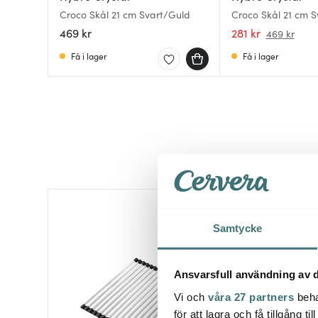
Croco Skål 21 cm Svart/Guld
Croco Skål 21 cm S
469 kr
281 kr
469 kr
Få i lager
Få i lager
Samtycke
Ansvarsfull användning av d
Vi och
våra 27 partners
beha
för att lagra och få tillgång t