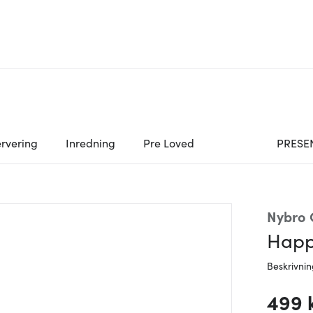
rvering
Inredning
Pre Loved
PRESE
Nybro 
Happ
Beskrivni
499 