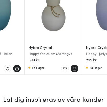
Nybro Crystal
Nybro Cryst
å Hallon
Happy Vas 25 cm Marängvit
Happy Ljusly
699 kr
299 kr
Få i lager
Få i lager
Låt dig inspireras av våra kunder