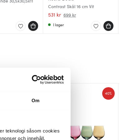
ande 30,5x30,5x11
Contrast Skål 16 cm Vit
Contrast
Croco S
531 kr
1365 kr
469 kr
699 kr
I lager
I lager
Få i la
40%
40%
Om
der teknologi såsom cookies
 annonser och innehåll,