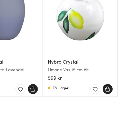
al
Nybro Crystal
Nybro 
Nybro 
kta Lavendel
Limone Vas 15 cm Vit
Happy L
Kaveldu
Vit
599 kr
179 kr
339 kr
Få i lager
Få i la
Få i la