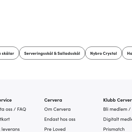
 skålar
Serveringsskål & Salladsskål
Nybro Crystal
H
rvice
Cervera
Klubb Cerve
ta oss / FAQ
Om Cervera
Bli medlem /
tkort
Endast hos oss
Digitalt med
& leverans
Pre Loved
Prismatch