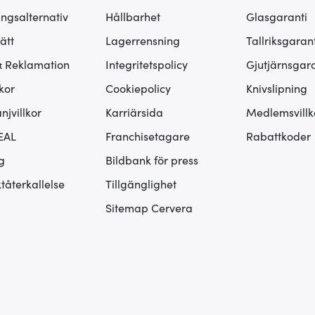
ingsalternativ
Hållbarhet
Glasgaranti
ätt
Lagerrensning
Tallriksgarant
& Reklamation
Integritetspolicy
Gjutjärnsgara
kor
Cookiepolicy
Knivslipning
jvillkor
Karriärsida
Medlemsvillk
EAL
Franchisetagare
Rabattkoder
g
Bildbank för press
tåterkallelse
Tillgänglighet
Sitemap Cervera