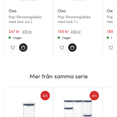
Oxo
Oxo
Oxo
Pop Förvaringslåda
Pop Förvaringslåda
Pop F
med lock 4,2 L
med lock 1 L
med l
1,6 L
247 kr
156 kr
189 k
379 kr
239 kr
I lager
I lager
I la
Mer från samma serie
35%
35%