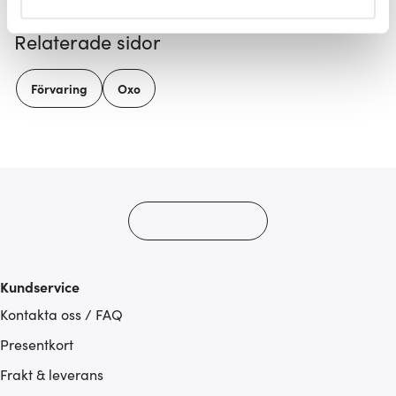
helst från cookie-förklaringen.
Relaterade sidor
Vi använder cookies för att innehållet och annonserna
ska anpassas efter det som vi tror att du tycker om. Det
Förvaring
Oxo
gör också att vi kan analysera vår trafik och göra
hemsidan ännu bättre. Du bestämmer själv vilka cookies
som du vill dela med dig av.
Kundservice
Kontakta oss / FAQ
Presentkort
Frakt & leverans