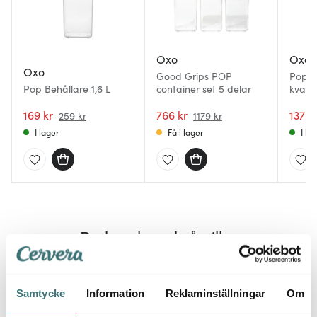
Oxo
Oxo
Oxo
Good Grips POP
Pop B
Pop Behållare 1,6 L
container set 5 delar
kvadra
169 kr
766 kr
137 k
259 kr
1179 kr
I lager
Få i lager
I la
Du kanske också gillar
Samtycke
Information
Reklaminställningar
Om