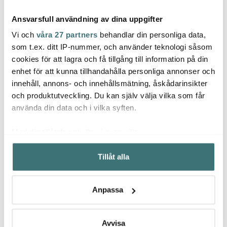
Ansvarsfull användning av dina uppgifter
Vi och
våra 27 partners
behandlar din personliga data,
som t.ex. ditt IP-nummer, och använder teknologi såsom
cookies för att lagra och få tillgång till information på din
Hackit
enhet för att kunna tillhandahålla personliga annonser och
Eva Trio
Mode
Hackit Köttfärshackare
innehåll, annons- och innehållsmätning, åskådarinsikter
Sked Stor Nylon Black
22,5 cm Svart
Basis 
och produktutveckling. Du kan själv välja vilka som får
169 kr
129 kr
199 k
använda din data och i vilka syften.
I lager
I lager
I la
Med din tillåtelse skulle vi även vilja:
Samla in information om din geografiska plats som
Tillåt alla
kan ha en noggrannhet på upp till flera meter
Identifiera din enhet genom att aktivt skanna den för
specifika kännetecken (fingeravtryck)
Låt dig inspireras av våra kunder
Anpassa
Ta reda på mer om hur dina personliga uppgifter
behandlas och ställ in dina preferenser i
detaljsektionen
.
Du kan ändra eller dra tillbaka ditt samtycke när som
Avvisa