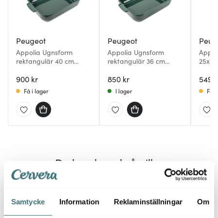
Peugeot
Peugeot
Peug
Appolia Ugnsform
Appolia Ugnsform
Appol
rektangulär 40 cm
rektangulär 36 cm
25x16
Forest Green
Forest Green
900 kr
850 kr
549 k
Få i lager
I lager
Få i
Du kanske också gillar
Samtycke
Information
Reklaminställningar
Om