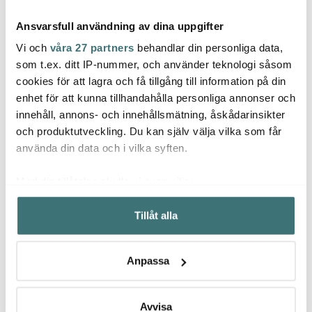
Ansvarsfull användning av dina uppgifter
Vi och
våra 27 partners
behandlar din personliga data,
som t.ex. ditt IP-nummer, och använder teknologi såsom
cookies för att lagra och få tillgång till information på din
Peugeot
Peug
enhet för att kunna tillhandahålla personliga annonser och
Anders Petter
Paris u'Select Zirlion
Line E
innehåll, annons- och innehållsmätning, åskådarinsikter
Steel Essentials rivjärn
saltkvarn 22 cm Bok
Peppa
fint 31,5 cm stål
Carb
och produktutveckling. Du kan själv välja vilka som får
229 kr
850 kr
1200 
använda din data och i vilka syften.
I lager
I lager
Få i
Med din tillåtelse skulle vi även vilja:
Samla in information om din geografiska plats som
Tillåt alla
kan ha en noggrannhet på upp till flera meter
Identifiera din enhet genom att aktivt skanna den för
specifika kännetecken (fingeravtryck)
Låt dig inspireras av våra kunder
Anpassa
Ta reda på mer om hur dina personliga uppgifter
behandlas och ställ in dina preferenser i
detaljsektionen
.
Du kan ändra eller dra tillbaka ditt samtycke när som
Avvisa