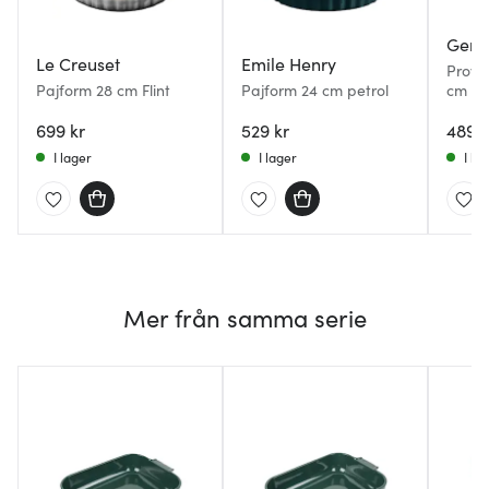
Gerb
Le Creuset
Emile Henry
Prove
Pajform 28 cm Flint
Pajform 24 cm petrol
cm R
699 kr
529 kr
489 k
I lager
I lager
I la
Mer från samma serie