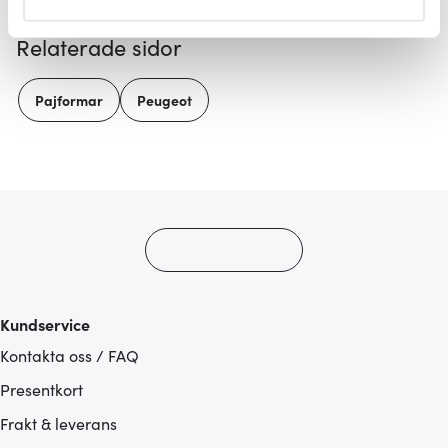
helst från cookie-förklaringen.
Relaterade sidor
Vi använder cookies för att innehållet och annonserna
ska anpassas efter det som vi tror att du tycker om. Det
Pajformar
Peugeot
gör också att vi kan analysera vår trafik och göra
hemsidan ännu bättre. Du bestämmer själv vilka cookies
som du vill dela med dig av.
Kundservice
Kontakta oss / FAQ
Presentkort
Frakt & leverans