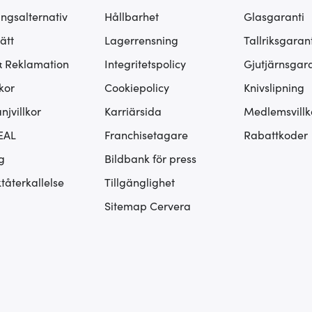
ingsalternativ
Hållbarhet
Glasgaranti
ätt
Lagerrensning
Tallriksgarant
& Reklamation
Integritetspolicy
Gjutjärnsgara
kor
Cookiepolicy
Knivslipning
jvillkor
Karriärsida
Medlemsvillk
EAL
Franchisetagare
Rabattkoder
g
Bildbank för press
tåterkallelse
Tillgänglighet
Sitemap Cervera