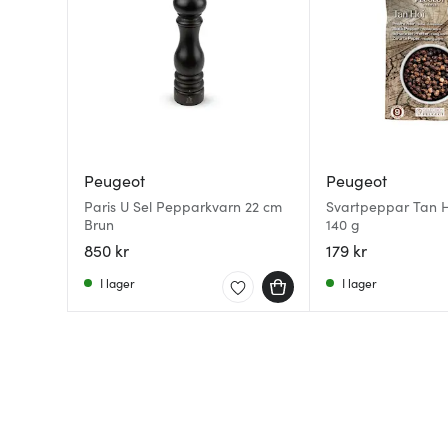
Peugeot
Peugeot
Paris U Sel Pepparkvarn 22 cm
Svartpeppar Tan H
Brun
140 g
850 kr
179 kr
I lager
I lager