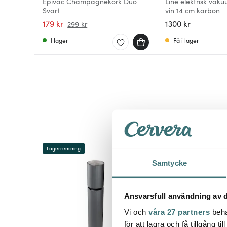
Epivac Champagnekork Duo
Line elektrisk vak
Svart
vin 14 cm karbon
179 kr
1300 kr
299 kr
I lager
Få i lager
Lagerrensning
40%
Samtycke
Ansvarsfull användning av d
Vi och
våra 27 partners
beha
för att lagra och få tillgång t