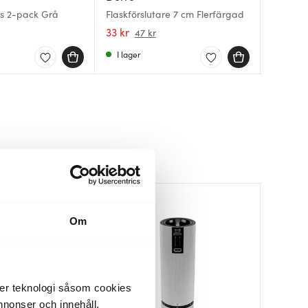
Epivac
s 2-pack Grå
Flaskförslutare 7 cm Flerfärgad
Wine Sto
Svart
33 kr
69 kr
179 kr
47 kr
9
I lager
Få i la
I lager
Lagerren
30%
Om
der teknologi såsom cookies
 annonser och innehåll,