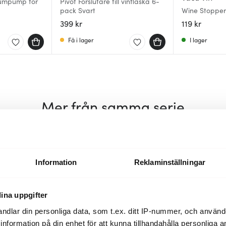
uumpump för
Pivot Förslutare till vinflaska 6-
pack Svart
Wine Stopper
399 kr
119 kr
Få i lager
I lager
Mer från samma serie
Information
Reklaminställningar
ina uppgifter
ndlar din personliga data, som t.ex. ditt IP-nummer, och använ
ill information på din enhet för att kunna tillhandahålla personliga