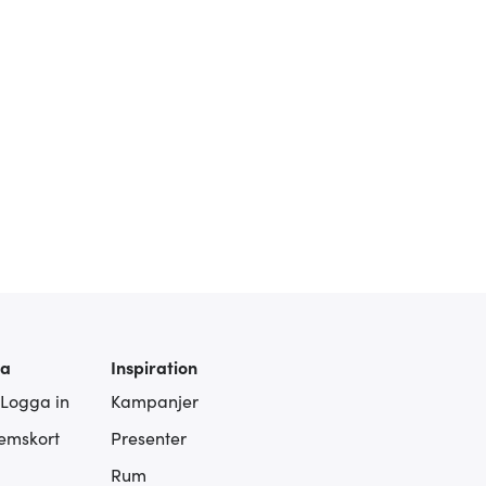
ra
Inspiration
 Logga in
Kampanjer
lemskort
Presenter
Rum