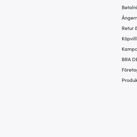
Betaln
Ångerr
Retur 
Köpvill
Kampan
BRA D
Företa
Produk