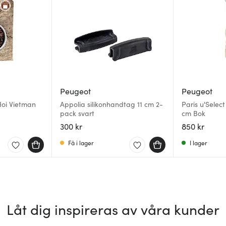
Peugeot
Peugeot
oi Vietman
Appolia silikonhandtag 11 cm 2-
Paris u'Select
pack svart
cm Bok
300 kr
850 kr
Få i lager
I lager
Låt dig inspireras av våra kunder