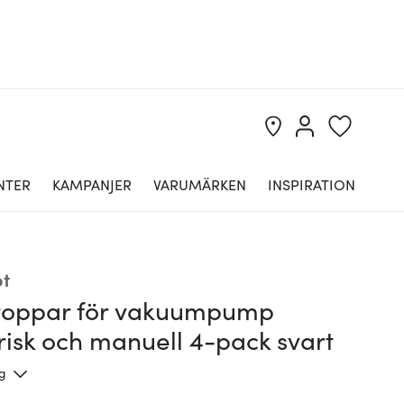
NTER
KAMPANJER
VARUMÄRKEN
INSPIRATION
t
roppar för vakuumpump
risk och manuell 4-pack svart
ng