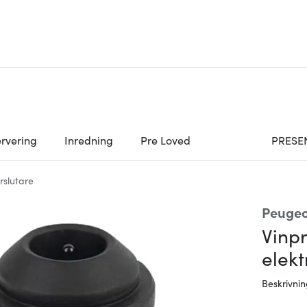
rvering
Inredning
Pre Loved
PRESE
rslutare
Peugeo
Vinp
elekt
Beskrivni