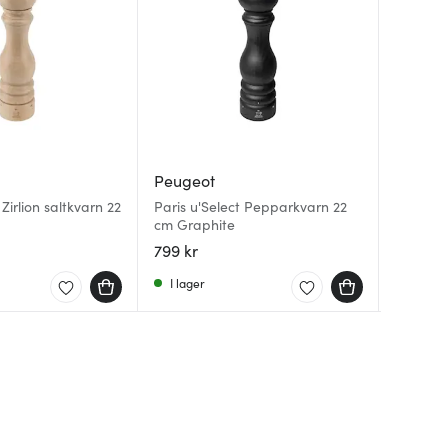
Peugeot
Peugeo
Peugeo
 Zirlion saltkvarn 22
Paris u'Select Pepparkvarn 22
Appolia
Paris U
cm Graphite
Green
cm Bru
799 kr
650 kr
850 kr
I lager
Få i la
I lager