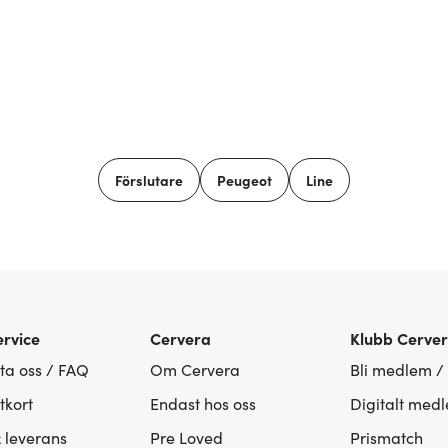
Förslutare
Peugeot
Line
rvice
Cervera
Klubb Cerve
ta oss / FAQ
Om Cervera
Bli medlem /
tkort
Endast hos oss
Digitalt med
& leverans
Pre Loved
Prismatch