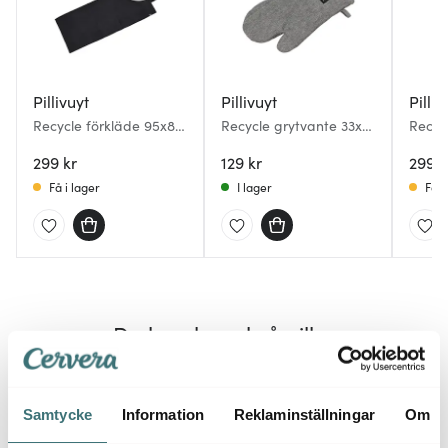
Pillivuyt
Pillivuyt
Pilliv
Recycle förkläde 95x80
Recycle grytvante 33x18
Recyc
cm svart
cm grå
cm gr
299 kr
129 kr
299 k
Få i lager
I lager
Få i
Du kanske också gillar
Endast hos oss
30%
Samtycke
Information
Reklaminställningar
Om