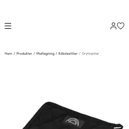
Hem
/
Produkter
/
Matlagning
/
Kökstextilier
/
Grytvantar