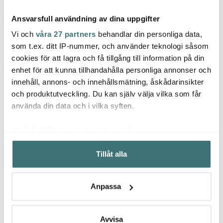
Ansvarsfull användning av dina uppgifter
Vi och
våra 27 partners
behandlar din personliga data,
som t.ex. ditt IP-nummer, och använder teknologi såsom
cookies för att lagra och få tillgång till information på din
Rosti
Ming
enhet för att kunna tillhandahålla personliga annonser och
Le Creuset
Classic grytssked bred
Kökst
innehåll, annons- och innehållsmätning, åskådarinsikter
Ugnsformset 23+13 cm
27,5 cm carbon black
Svart
black
och produktutveckling. Du kan själv välja vilka som får
489 kr
59 kr
209 k
699 kr
använda din data och i vilka syften.
I lager
I lager
I la
Med din tillåtelse skulle vi även vilja:
Samla in information om din geografiska plats som
Tillåt alla
kan ha en noggrannhet på upp till flera meter
Identifiera din enhet genom att aktivt skanna den för
specifika kännetecken (fingeravtryck)
Låt dig inspireras av våra kunder
Anpassa
Ta reda på mer om hur dina personliga uppgifter
behandlas och ställ in dina preferenser i
detaljsektionen
.
Du kan ändra eller dra tillbaka ditt samtycke när som
Avvisa