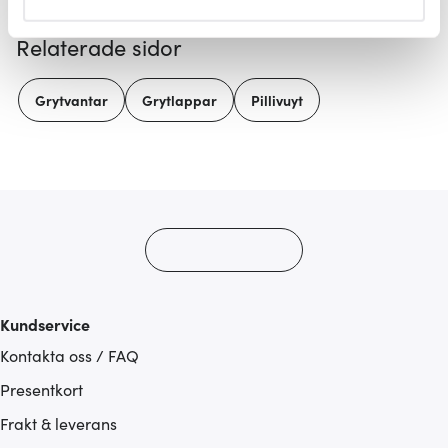
helst från cookie-förklaringen.
Relaterade sidor
Vi använder cookies för att innehållet och annonserna
ska anpassas efter det som vi tror att du tycker om. Det
Grytvantar
Grytlappar
Pillivuyt
gör också att vi kan analysera vår trafik och göra
hemsidan ännu bättre. Du bestämmer själv vilka cookies
som du vill dela med dig av.
Kundservice
Kontakta oss / FAQ
Presentkort
Frakt & leverans