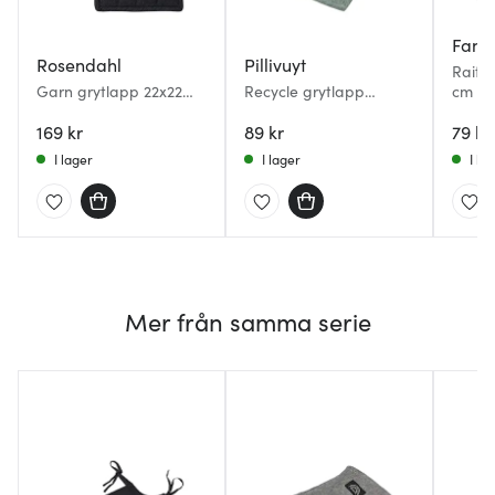
Fanni
Rosendahl
Pillivuyt
Raitti
Garn grytlapp 22x22
Recycle grytlapp
cm gr
cm 2-pack mörkgrå
22,5x22,5 cm grön
169 kr
89 kr
79 kr
I lager
I lager
I la
Mer från samma serie