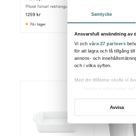
Plissé fatset rektangulärt 3
Artesano Original 
delar vit
cm
1259 kr
875 kr
Samtycke
Få i lager
Få i lager
Ansvarsfull användning av d
Vi och
våra 27 partners
beha
för att lagra och få tillgång t
annons- och innehållsmätning
och i vilka syften.
Med din tillåtelse skulle vi äve
Samla in information om 
Identifiera din enhet gen
Ta reda på mer om hur dina pe
Avvisa
eller dra tillbaka ditt samtyc
Vi använder cookies för att 
att vi kan analysera vår tra