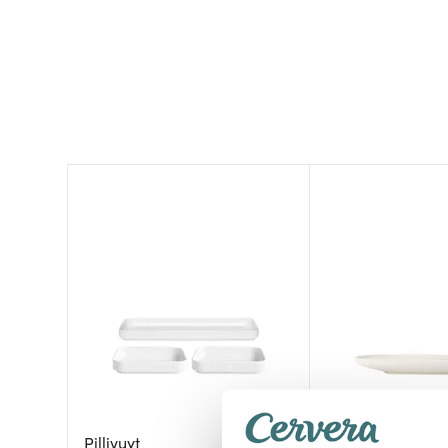
Pillivuyt
Villeroy & Boch