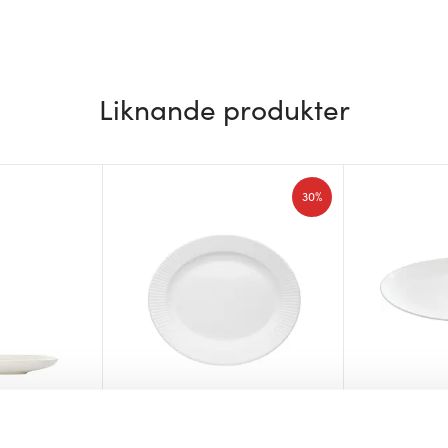
Liknande produkter
30%
Eva Trio
Aida