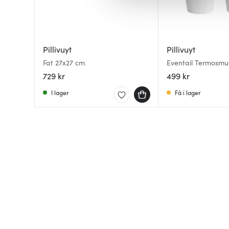
av.
Pillivuyt
Pillivuyt
Fat 27x27 cm
Eventail Termosmug
pack Vit
729 kr
499 kr
I lager
Få i lager