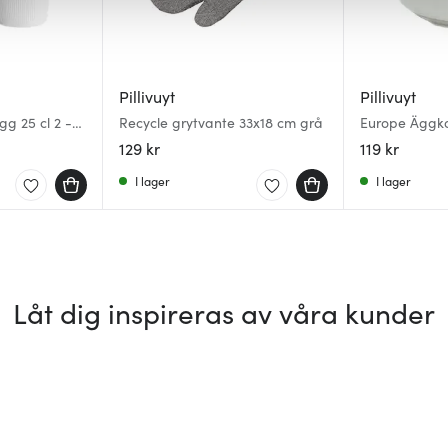
Pillivuyt
Pillivuyt
g 25 cl 2 -
Recycle grytvante 33x18 cm grå
Europe Äggk
129 kr
119 kr
I lager
I lager
Låt dig inspireras av våra kunder