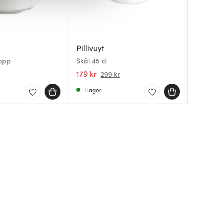
Pillivuyt
Pillivuy
Pillivuy
opp
Skål 45 cl
Plissé S
Fat 27x
179 kr
239 kr
729 kr
299 kr
I lager
Få i la
I lager