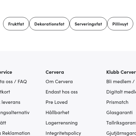
Fruktfat
Dekorationsfat
Serveringsfat
Pillivuyt
rvice
Cervera
Klubb Cerve
ta oss / FAQ
Om Cervera
Bli medlem /
tkort
Endast hos oss
Digitalt med
& leverans
Pre Loved
Prismatch
ingsalternativ
Hållbarhet
Glasgaranti
ätt
Lagerrensning
Tallriksgarant
& Reklamation
Integritetspolicy
Gjutjärnsgara