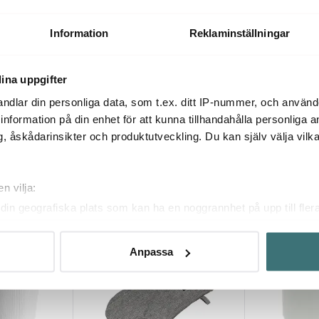
Eva Trio Legio Nova Tallrik oval
Relief Uppläg
Fat/skål 44x14
31 cm Vit
40x31 cm Vit
244 kr
347 kr
349 kr
579 k
Information
Reklaminställningar
I lager
I lager
ina uppgifter
ndlar din personliga data, som t.ex. ditt IP-nummer, och använ
ill information på din enhet för att kunna tillhandahålla personliga
, åskådarinsikter och produktutveckling. Du kan själv välja vilk
Du kanske också gillar
n vilja:
din geografiska plats som kan ha en noggrannhet på upp till fler
om att aktivt skanna den för specifika kännetecken (fingeravtryc
rsonliga uppgifter behandlas och ställ in dina preferenser i
deta
Anpassa
ke när som helst från cookie-förklaringen.
innehållet och annonserna ska anpassas efter det som vi tror att
fik och göra hemsidan ännu bättre. Du bestämmer själv vilka cook