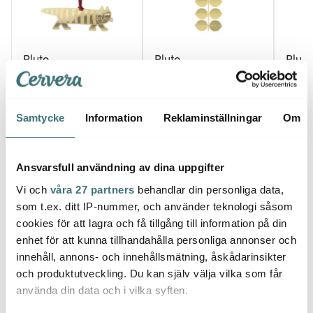
Pluto
Pluto
Pluto
Lisa Larson julhänge
Hänge Berså 4,8x9x0,5
Bokmä
4,4 cm Mikey
cm Mässing
Miffy
119 kr
99 kr
55 kr
Samtycke
Information
Reklaminställningar
Om
I lager
I lager
I la
Ansvarsfull användning av dina uppgifter
Vi och
våra 27 partners
behandlar din personliga data,
som t.ex. ditt IP-nummer, och använder teknologi såsom
cookies för att lagra och få tillgång till information på din
Låt dig inspireras av våra kunder
enhet för att kunna tillhandahålla personliga annonser och
innehåll, annons- och innehållsmätning, åskådarinsikter
och produktutveckling. Du kan själv välja vilka som får
använda din data och i vilka syften.