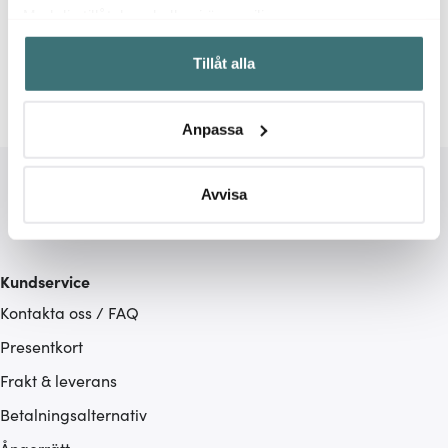
Relaterade sidor
Med din tillåtelse skulle vi även vilja:
Samla in information om din geografiska plats som
Pluto Design
Tillåt alla
kan ha en noggrannhet på upp till flera meter
Identifiera din enhet genom att aktivt skanna den för
specifika kännetecken (fingeravtryck)
Anpassa
Ta reda på mer om hur dina personliga uppgifter
behandlas och ställ in dina preferenser i
detaljsektionen
.
Du kan ändra eller dra tillbaka ditt samtycke när som
Avvisa
helst från cookie-förklaringen.
Vi använder cookies för att innehållet och annonserna
Kundservice
ska anpassas efter det som vi tror att du tycker om. Det
Kontakta oss / FAQ
gör också att vi kan analysera vår trafik och göra
hemsidan ännu bättre. Du bestämmer själv vilka cookies
Presentkort
som du vill dela med dig av.
Frakt & leverans
Betalningsalternativ