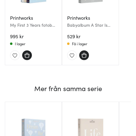
Printworks
Printworks
My First 3 Years fotobok
Babyalbum A Star Is
3-pack
Born 32,5x26,7 cm grå
995 kr
529 kr
I lager
Få i lager
Mer från samma serie