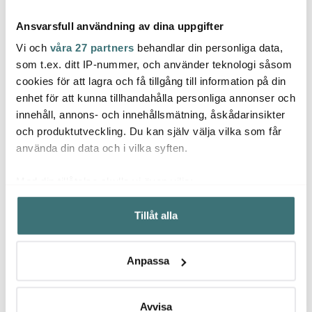
Ansvarsfull användning av dina uppgifter
Vi och
våra 27 partners
behandlar din personliga data,
som t.ex. ditt IP-nummer, och använder teknologi såsom
cookies för att lagra och få tillgång till information på din
Rig-tig
enhet för att kunna tillhandahålla personliga annonser och
Moomin Hackman
Moom
Moomin ABC Mugg 20
innehåll, annons- och innehållsmätning, åskådarinsikter
cl E Vit
Kaffesked Fest 4-pack
Mumin
13,3 cm
Blå
och produktutveckling. Du kan själv välja vilka som får
97 kr
287 kr
179 k
129 kr
479 kr
använda din data och i vilka syften.
Få i lager
I lager
I la
Med din tillåtelse skulle vi även vilja:
Samla in information om din geografiska plats som
Tillåt alla
kan ha en noggrannhet på upp till flera meter
Identifiera din enhet genom att aktivt skanna den för
specifika kännetecken (fingeravtryck)
Låt dig inspireras av våra kunder
Anpassa
Ta reda på mer om hur dina personliga uppgifter
behandlas och ställ in dina preferenser i
detaljsektionen
.
Du kan ändra eller dra tillbaka ditt samtycke när som
Avvisa