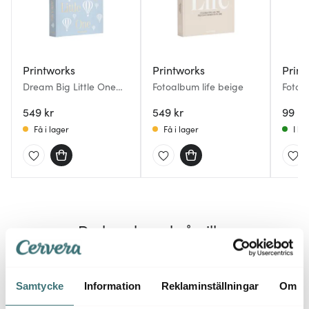
Printworks
Printworks
Print
Dream Big Little One
Fotoalbum life beige
Fotoa
babyalbum ljusblå
påfyll
549 kr
549 kr
10-pa
99 kr
Få i lager
Få i lager
I la
Du kanske också gillar
25%
40%
Samtycke
Information
Reklaminställningar
Om