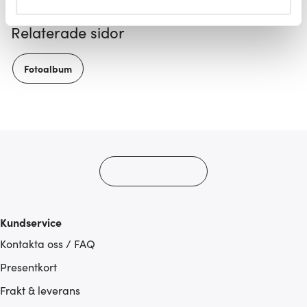
helst från cookie-förklaringen.
Relaterade sidor
Vi använder cookies för att innehållet och annonserna
ska anpassas efter det som vi tror att du tycker om. Det
Fotoalbum
gör också att vi kan analysera vår trafik och göra
hemsidan ännu bättre. Du bestämmer själv vilka cookies
som du vill dela med dig av.
Kundservice
Kontakta oss / FAQ
Presentkort
Frakt & leverans