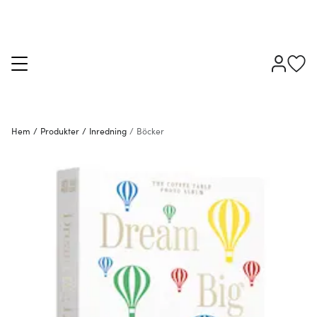
Hem
/
Produkter
/
Inredning
/
Böcker