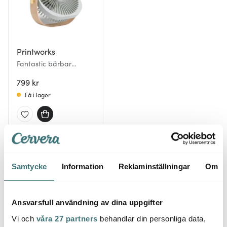
Printworks
Fantastic bärbar
bordsfläkt 20 cm
pistagegrön
799 kr
Få i lager
Du kanske också gillar
Samtycke
Information
Reklaminställningar
Om
Ansvarsfull användning av dina uppgifter
Vi och
våra 27 partners
behandlar din personliga data,