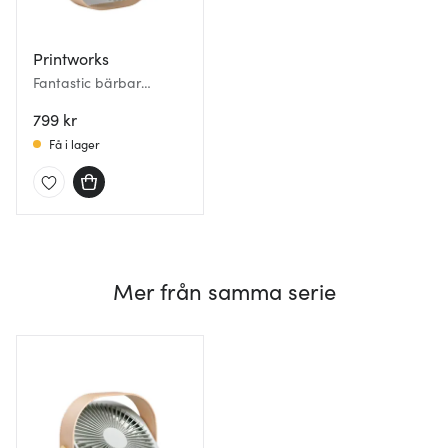
Printworks
Fantastic bärbar
bordsfläkt 20 cm
pistagegrön
799 kr
Få i lager
Mer från samma serie