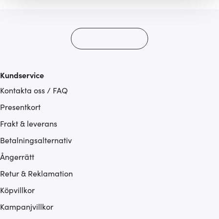
gör också att vi kan analysera vår trafik och göra
hemsidan ännu bättre. Du bestämmer själv vilka cookies
som du vill dela med dig av.
Kundservice
Kontakta oss / FAQ
Presentkort
Frakt & leverans
Betalningsalternativ
Ångerrätt
Retur & Reklamation
Köpvillkor
Kampanjvillkor