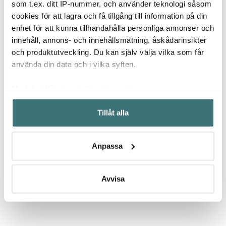
som t.ex. ditt IP-nummer, och använder teknologi såsom
cookies för att lagra och få tillgång till information på din
enhet för att kunna tillhandahålla personliga annonser och
innehåll, annons- och innehållsmätning, åskådarinsikter
och produktutveckling. Du kan själv välja vilka som får
använda din data och i vilka syften.
Printworks
Printworks
Print
Sassy smyckeskrin
The Essentials
Classi
Med din tillåtelse skulle vi även vilja:
19,4x15 cm blå/rosa
tårtverktyg gåvoset
backg
Samla in information om din geografiska plats som
495 kr
545 kr
1695 
Tillåt alla
kan ha en noggrannhet på upp till flera meter
Få i lager
I lager
I la
Identifiera din enhet genom att aktivt skanna den för
specifika kännetecken (fingeravtryck)
Anpassa
Ta reda på mer om hur dina personliga uppgifter
behandlas och ställ in dina preferenser i
detaljsektionen
.
Du kan ändra eller dra tillbaka ditt samtycke när som
Avvisa
Låt dig inspireras av våra kunder
helst från cookie-förklaringen.
Vi använder cookies för att innehållet och annonserna
ska anpassas efter det som vi tror att du tycker om. Det