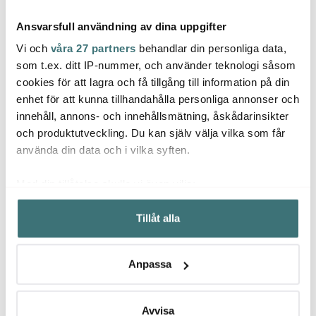
Ansvarsfull användning av dina uppgifter
Vi och
våra 27 partners
behandlar din personliga data,
som t.ex. ditt IP-nummer, och använder teknologi såsom
cookies för att lagra och få tillgång till information på din
enhet för att kunna tillhandahålla personliga annonser och
Printworks
Printworks
Print
innehåll, annons- och innehållsmätning, åskådarinsikter
Vinsmakningsdagbok
Bröllopsalbum Happily
Classi
25,4x18,3 cm röd
Ever After 32,5x26,7 cm
back
och produktutveckling. Du kan själv välja vilka som får
399 kr
beige
529 kr
695 k
använda din data och i vilka syften.
Få i lager
Få i lager
I la
Med din tillåtelse skulle vi även vilja:
Samla in information om din geografiska plats som
Tillåt alla
kan ha en noggrannhet på upp till flera meter
Identifiera din enhet genom att aktivt skanna den för
specifika kännetecken (fingeravtryck)
Låt dig inspireras av våra kunder
Anpassa
Ta reda på mer om hur dina personliga uppgifter
behandlas och ställ in dina preferenser i
detaljsektionen
.
Du kan ändra eller dra tillbaka ditt samtycke när som
Avvisa