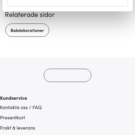
helst från cookie-förklaringen.
Relaterade sidor
Vi använder cookies för att innehållet och annonserna
ska anpassas efter det som vi tror att du tycker om. Det
Bakdekorationer
gör också att vi kan analysera vår trafik och göra
hemsidan ännu bättre. Du bestämmer själv vilka cookies
som du vill dela med dig av.
Kundservice
Kontakta oss / FAQ
Presentkort
Frakt & leverans