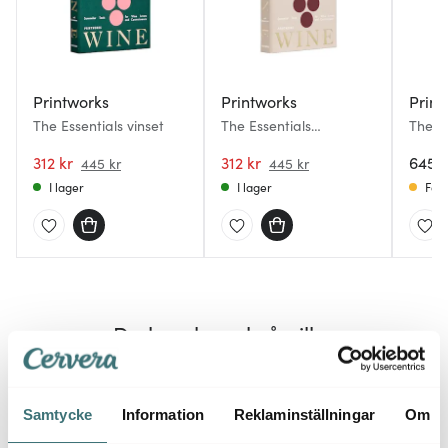
Printworks
Printworks
Print
The Essentials vinset
The Essentials
The Es
vintillbehör beige
cupca
312 kr
312 kr
gåvos
645 k
445 kr
445 kr
I lager
I lager
Få i
Du kanske också gillar
Samtycke
Information
Reklaminställningar
Om