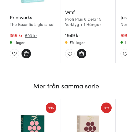
Wmf
Printworks
Jose
Profi Plus 6 Delar 5
The Essentials glass-set
Verktyg + 1 Hängar
Nest 
delar
359 kr
1949 kr
695 k
599 kr
I lager
Få i lager
I la
Mer från samma serie
30%
30%