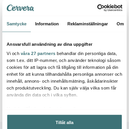
I lager
I lager
I la
Samtycke
Information
Reklaminställningar
Om
Ansvarsfull användning av dina uppgifter
Låt dig inspireras av våra kunder
Vi och
våra 27 partners
behandlar din personliga data,
som t.ex. ditt IP-nummer, och använder teknologi såsom
cookies för att lagra och få tillgång till information på din
enhet för att kunna tillhandahålla personliga annonser och
Relaterade sidor
innehåll, annons- och innehållsmätning, åskådarinsikter
och produktutveckling. Du kan själv välja vilka som får
använda din data och i vilka syften.
Julgranskulor
Julpynt
Rolf Berg Keramik
Med din tillåtelse skulle vi även vilja:
Samla in information om din geografiska plats som
Tillåt alla
kan ha en noggrannhet på upp till flera meter