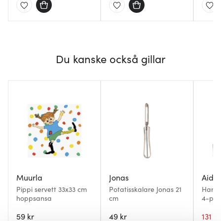
Du kanske också gillar
Muurla
Jonas
Aida
Pippi servett 33x33 cm
Potatisskalare Jonas 21
Harve
hoppsansa
cm
4-pa
59 kr
49 kr
131 kr