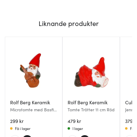
Liknande produkter
Rolf Berg Keramik
Rolf Berg Keramik
Cult 
Microtomte med Basfiol
Tomte Trötter 11 cm Röd
Jenny
7 cm
299 kr
479 kr
379 k
Få i lager
I lager
Få i