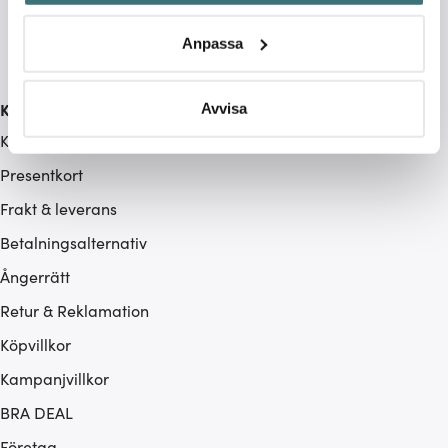
Identifiera din enhet genom att aktivt skanna den för
specifika kännetecken (fingeravtryck)
Anpassa
Ta reda på mer om hur dina personliga uppgifter
behandlas och ställ in dina preferenser i
detaljsektionen
.
Du kan ändra eller dra tillbaka ditt samtycke när som
Kundservice
Avvisa
helst från cookie-förklaringen.
Kontakta oss / FAQ
Presentkort
Vi använder cookies för att innehållet och annonserna
ska anpassas efter det som vi tror att du tycker om. Det
Frakt & leverans
gör också att vi kan analysera vår trafik och göra
Betalningsalternativ
hemsidan ännu bättre. Du bestämmer själv vilka cookies
som du vill dela med dig av.
Ångerrätt
Retur & Reklamation
Köpvillkor
Kampanjvillkor
BRA DEAL
Företag