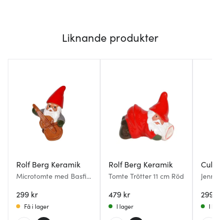
Liknande produkter
Rolf Berg Keramik
Rolf Berg Keramik
Cult 
Microtomte med Basfiol
Tomte Trötter 11 cm Röd
Jenny
7 cm
cm
299 kr
479 kr
299 k
Få i lager
I lager
I la