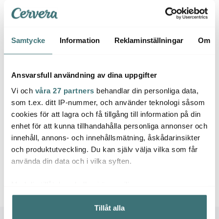
I lager
I lager
I la
Samtycke
Information
Reklaminställningar
Om
Ansvarsfull användning av dina uppgifter
Låt dig inspireras av våra kunder
Vi och
våra 27 partners
behandlar din personliga data,
som t.ex. ditt IP-nummer, och använder teknologi såsom
cookies för att lagra och få tillgång till information på din
enhet för att kunna tillhandahålla personliga annonser och
Relaterade sidor
innehåll, annons- och innehållsmätning, åskådarinsikter
och produktutveckling. Du kan själv välja vilka som får
använda din data och i vilka syften.
Julgranskulor
Julpynt
Rolf Berg Keramik
Med din tillåtelse skulle vi även vilja:
Samla in information om din geografiska plats som
Tillåt alla
kan ha en noggrannhet på upp till flera meter