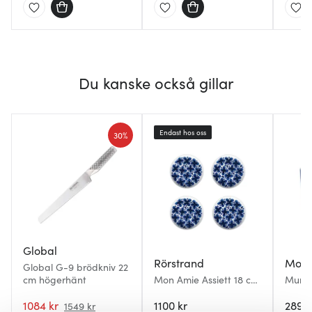
Du kanske också gillar
Endast hos oss
30%
Global
Rörstrand
Moom
Global G-9 brödkniv 22
cm högerhänt
Mon Amie Assiett 18 cm
Mumi
4-pack Vit/blå
40 cl 
1084 kr
1100 kr
289 k
1549 kr