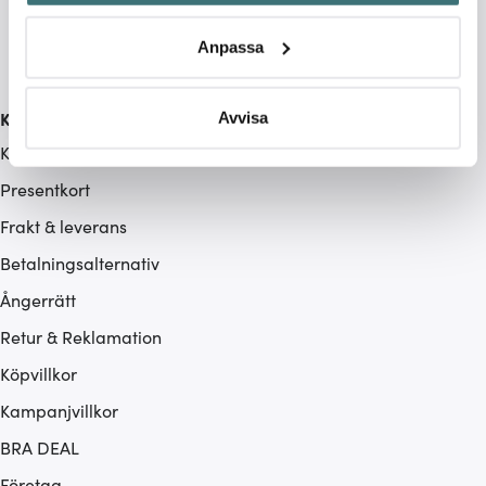
Identifiera din enhet genom att aktivt skanna den för
specifika kännetecken (fingeravtryck)
Anpassa
Ta reda på mer om hur dina personliga uppgifter
behandlas och ställ in dina preferenser i
detaljsektionen
.
Du kan ändra eller dra tillbaka ditt samtycke när som
Kundservice
Avvisa
helst från cookie-förklaringen.
Kontakta oss / FAQ
Presentkort
Vi använder cookies för att innehållet och annonserna
ska anpassas efter det som vi tror att du tycker om. Det
Frakt & leverans
gör också att vi kan analysera vår trafik och göra
Betalningsalternativ
hemsidan ännu bättre. Du bestämmer själv vilka cookies
som du vill dela med dig av.
Ångerrätt
Retur & Reklamation
Köpvillkor
Kampanjvillkor
BRA DEAL
Företag