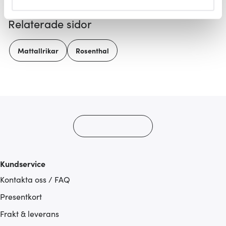
helst från cookie-förklaringen.
Relaterade sidor
Vi använder cookies för att innehållet och annonserna
ska anpassas efter det som vi tror att du tycker om. Det
Mattallrikar
Rosenthal
gör också att vi kan analysera vår trafik och göra
hemsidan ännu bättre. Du bestämmer själv vilka cookies
som du vill dela med dig av.
Kundservice
Kontakta oss / FAQ
Presentkort
Frakt & leverans