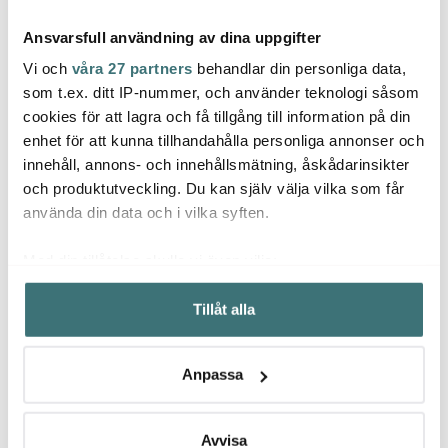
Ansvarsfull användning av dina uppgifter
Vi och
våra 27 partners
behandlar din personliga data,
som t.ex. ditt IP-nummer, och använder teknologi såsom
cookies för att lagra och få tillgång till information på din
enhet för att kunna tillhandahålla personliga annonser och
Rosenthal
Rosenthal
Rose
innehåll, annons- och innehållsmätning, åskådarinsikter
Kumi skål 15 cm 78 cl vit
Sonetto Bianco skål 18
Sonet
cm vit
cm vit
och produktutveckling. Du kan själv välja vilka som får
235 kr
245 kr
225 k
använda din data och i vilka syften.
I lager
I lager
I la
Med din tillåtelse skulle vi även vilja:
Samla in information om din geografiska plats som
Tillåt alla
kan ha en noggrannhet på upp till flera meter
Identifiera din enhet genom att aktivt skanna den för
specifika kännetecken (fingeravtryck)
Låt dig inspireras av våra kunder
Anpassa
Ta reda på mer om hur dina personliga uppgifter
behandlas och ställ in dina preferenser i
detaljsektionen
.
Du kan ändra eller dra tillbaka ditt samtycke när som
Avvisa