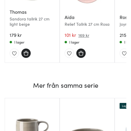
Thomas
Aida
Rose
Sandora tallrik 27 cm
light beige
Relief Tallrik 27 cm Rosa
Joyn t
179 kr
101 kr
215 k
169 kr
I lager
I lager
I la
Mer från samma serie
Lagerr