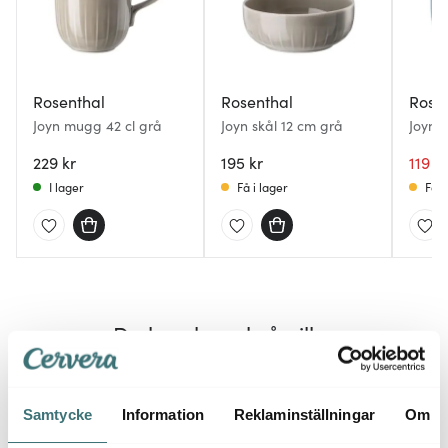
Rosenthal
Rosenthal
Rose
Joyn mugg 42 cl grå
Joyn skål 12 cm grå
Joyn k
denim
229 kr
195 kr
119 kr
I lager
Få i lager
Få i
Du kanske också gillar
Samtycke
Information
Reklaminställningar
Om