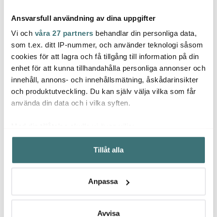
Ansvarsfull användning av dina uppgifter
Vi och
våra 27 partners
behandlar din personliga data,
som t.ex. ditt IP-nummer, och använder teknologi såsom
cookies för att lagra och få tillgång till information på din
enhet för att kunna tillhandahålla personliga annonser och
Rosenthal
Rosenthal
Rose
innehåll, annons- och innehållsmätning, åskådarinsikter
Joyn kaffekopp 20 cl
Kumi skål 15 cm 78 cl vit
Joyn 
denim blue
och produktutveckling. Du kan själv välja vilka som får
119 kr
235 kr
229 k
199 kr
använda din data och i vilka syften.
Få i lager
I lager
I la
Med din tillåtelse skulle vi även vilja:
Samla in information om din geografiska plats som
Tillåt alla
kan ha en noggrannhet på upp till flera meter
Identifiera din enhet genom att aktivt skanna den för
specifika kännetecken (fingeravtryck)
Låt dig inspireras av våra kunder
Anpassa
Ta reda på mer om hur dina personliga uppgifter
behandlas och ställ in dina preferenser i
detaljsektionen
.
Du kan ändra eller dra tillbaka ditt samtycke när som
Avvisa