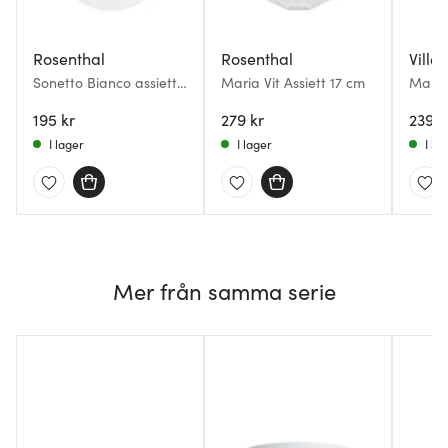
Rosenthal
Rosenthal
Ville
Sonetto Bianco assiett
Maria Vit Assiett 17 cm
Manuf
17 cm vit
195 kr
279 kr
239 k
I lager
I lager
I la
Mer från samma serie