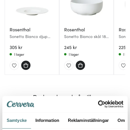
Rosenthal
Rosenthal
Rose
Sonetto Bianco djup
Sonetto Bianco skål 18
Sonet
tallrik 22 cm vit
cm vit
cm vit
305 kr
245 kr
225 k
I lager
I lager
I la
Du kanske också gillar
Lagerrensning
40%
Samtycke
Information
Reklaminställningar
Om