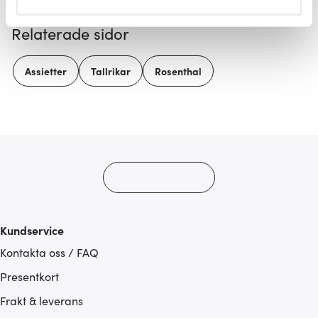
helst från cookie-förklaringen.
Relaterade sidor
Vi använder cookies för att innehållet och annonserna
ska anpassas efter det som vi tror att du tycker om. Det
Assietter
Tallrikar
Rosenthal
gör också att vi kan analysera vår trafik och göra
hemsidan ännu bättre. Du bestämmer själv vilka cookies
som du vill dela med dig av.
Kundservice
Kontakta oss / FAQ
Presentkort
Frakt & leverans