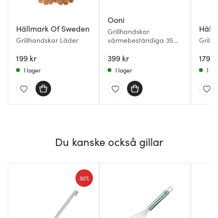
Ooni
Hällmark Of Sweden
Häll
Grillhandskar
Grillhandskar Läder
värmebeständiga 35
Grillh
cm 2-pack svart
läder
199 kr
399 kr
179 k
I lager
I lager
I la
Du kanske också gillar
30%