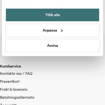
Relaterade sidor
Med din tillåtelse skulle vi även vilja:
Samla in information om din geografiska plats som
Grytvantar
Grytlappar
Rösle
Tillåt alla
kan ha en noggrannhet på upp till flera meter
Identifiera din enhet genom att aktivt skanna den för
specifika kännetecken (fingeravtryck)
Anpassa
Ta reda på mer om hur dina personliga uppgifter
behandlas och ställ in dina preferenser i
detaljsektionen
.
Du kan ändra eller dra tillbaka ditt samtycke när som
Avvisa
helst från cookie-förklaringen.
Vi använder cookies för att innehållet och annonserna
Kundservice
ska anpassas efter det som vi tror att du tycker om. Det
Kontakta oss / FAQ
gör också att vi kan analysera vår trafik och göra
hemsidan ännu bättre. Du bestämmer själv vilka cookies
Presentkort
som du vill dela med dig av.
Frakt & leverans
Betalningsalternativ