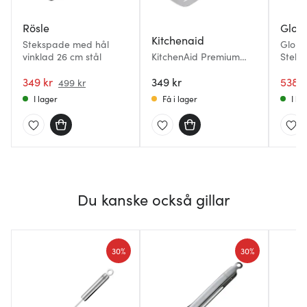
Rösle
Glob
Kitchenaid
Stekspade med hål
Globa
vinklad 26 cm stål
KitchenAid Premium
Steks
stekspade perforerad
349 kr
35 cm rostfritt stål
349 kr
538 k
499 kr
I lager
Få i lager
I la
Du kanske också gillar
30%
30%