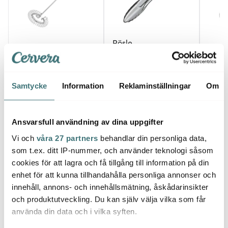
Rösle
Rösle
Rösle
Kökstång/Universaltång
Spiralvisp 27 cm stål
Stål låsbar 23 cm
Spiral
237 kr
370 kr
244 k
339 kr
529 kr
Samtycke
Information
Reklaminställningar
Om
I lager
I lager
I la
Ansvarsfull användning av dina uppgifter
Vi och
våra 27 partners
behandlar din personliga data,
som t.ex. ditt IP-nummer, och använder teknologi såsom
cookies för att lagra och få tillgång till information på din
Låt dig inspireras av våra kunder
enhet för att kunna tillhandahålla personliga annonser och
innehåll, annons- och innehållsmätning, åskådarinsikter
och produktutveckling. Du kan själv välja vilka som får
använda din data och i vilka syften.