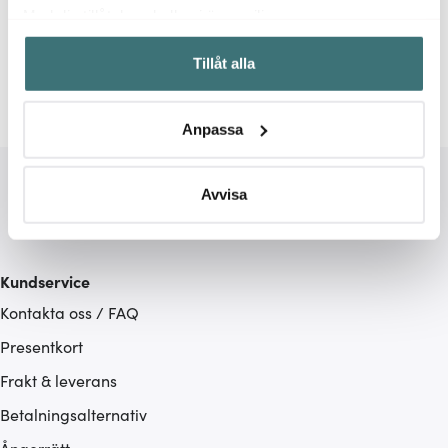
Relaterade sidor
Med din tillåtelse skulle vi även vilja:
Samla in information om din geografiska plats som
Stekspadar
Rösle
Tillåt alla
kan ha en noggrannhet på upp till flera meter
Identifiera din enhet genom att aktivt skanna den för
specifika kännetecken (fingeravtryck)
Anpassa
Ta reda på mer om hur dina personliga uppgifter
behandlas och ställ in dina preferenser i
detaljsektionen
.
Du kan ändra eller dra tillbaka ditt samtycke när som
Avvisa
helst från cookie-förklaringen.
Vi använder cookies för att innehållet och annonserna
Kundservice
ska anpassas efter det som vi tror att du tycker om. Det
Kontakta oss / FAQ
gör också att vi kan analysera vår trafik och göra
hemsidan ännu bättre. Du bestämmer själv vilka cookies
Presentkort
som du vill dela med dig av.
Frakt & leverans
Betalningsalternativ