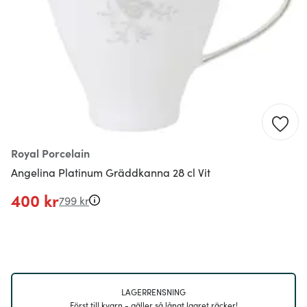
Royal Porcelain
Angelina Platinum Gräddkanna 28 cl Vit
400 kr
799 kr
LAGERRENSNING
Först till kvarn - gäller så långt lagret räcker!