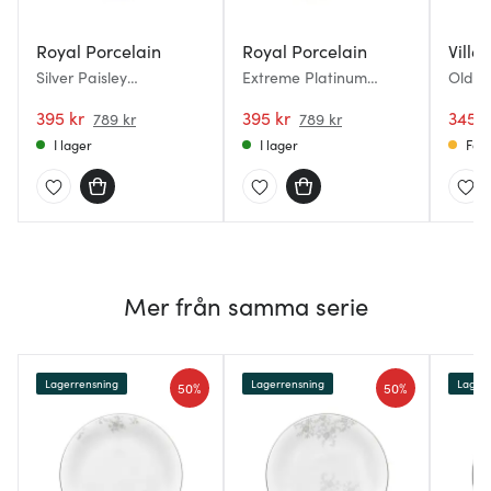
Royal Porcelain
Royal Porcelain
Ville
Silver Paisley
Extreme Platinum
Old L
Gräddkanna 27 cl Vit
Gräddkanna 28 cl Vit
mjölkk
395 kr
395 kr
345 k
789 kr
789 kr
I lager
I lager
Få i
Mer från samma serie
Lagerrensning
Lagerrensning
Lagerr
50%
50%