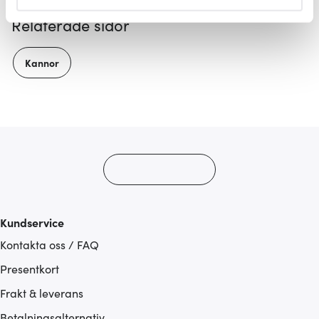
helst från cookie-förklaringen.
Relaterade sidor
Vi använder cookies för att innehållet och annonserna
ska anpassas efter det som vi tror att du tycker om. Det
Kannor
gör också att vi kan analysera vår trafik och göra
hemsidan ännu bättre. Du bestämmer själv vilka cookies
som du vill dela med dig av.
Kundservice
Kontakta oss / FAQ
Presentkort
Frakt & leverans
Betalningsalternativ