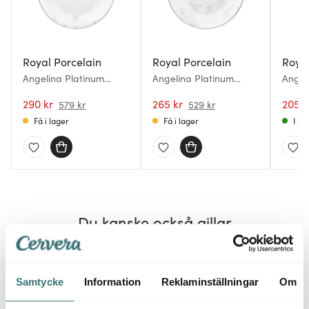
Royal Porcelain
Royal Porcelain
Royal
Angelina Platinum
Angelina Platinum
Angel
Tallrik 29,5 cm Vit
Tallrik 22,5 cm Vit
Tallri
290 kr
265 kr
205 k
579 kr
529 kr
Få i lager
Få i lager
I la
Du kanske också gillar
Lagerrensning
Lagerrensning
Lagerr
50%
50%
Samtycke
Information
Reklaminställningar
Om