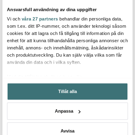
Ansvarsfull användning av dina uppgifter
Vi och
våra 27 partners
behandlar din personliga data,
som t.ex. ditt IP-nummer, och använder teknologi såsom
cookies för att lagra och få tillgång till information på din
Royal Porcelain
Royal Porcelain
Royal
enhet för att kunna tillhandahålla personliga annonser och
Silver Paisley Såssnipa
Extreme Platinum
Extre
innehåll, annons- och innehållsmätning, åskådarinsikter
40 cl Vit
Tallrik 26 cm Vit
Tallri
och produktutveckling. Du kan själv välja vilka som får
500 kr
290 kr
250 k
999 kr
579 kr
använda din data och i vilka syften.
I lager
I lager
I la
Med din tillåtelse skulle vi även vilja:
Samla in information om din geografiska plats som
Tillåt alla
kan ha en noggrannhet på upp till flera meter
Identifiera din enhet genom att aktivt skanna den för
specifika kännetecken (fingeravtryck)
Låt dig inspireras av våra kunder
Anpassa
Ta reda på mer om hur dina personliga uppgifter
behandlas och ställ in dina preferenser i
detaljsektionen
.
Du kan ändra eller dra tillbaka ditt samtycke när som
Avvisa