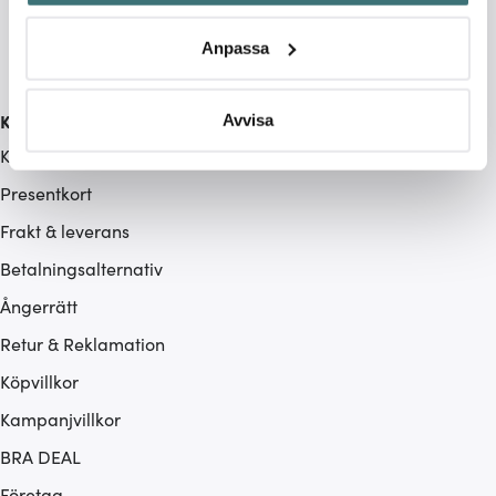
Identifiera din enhet genom att aktivt skanna den för
specifika kännetecken (fingeravtryck)
Anpassa
Ta reda på mer om hur dina personliga uppgifter
behandlas och ställ in dina preferenser i
detaljsektionen
.
Du kan ändra eller dra tillbaka ditt samtycke när som
Kundservice
Avvisa
helst från cookie-förklaringen.
Kontakta oss / FAQ
Presentkort
Vi använder cookies för att innehållet och annonserna
ska anpassas efter det som vi tror att du tycker om. Det
Frakt & leverans
gör också att vi kan analysera vår trafik och göra
Betalningsalternativ
hemsidan ännu bättre. Du bestämmer själv vilka cookies
som du vill dela med dig av.
Ångerrätt
Retur & Reklamation
Köpvillkor
Kampanjvillkor
BRA DEAL
Företag