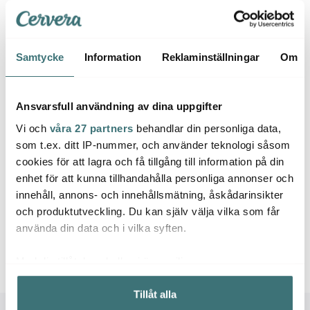
I lager
I lager
I la
Samtycke
Information
Reklaminställningar
Om
Ansvarsfull användning av dina uppgifter
Låt dig inspireras av våra kunder
Vi och
våra 27 partners
behandlar din personliga data,
som t.ex. ditt IP-nummer, och använder teknologi såsom
cookies för att lagra och få tillgång till information på din
enhet för att kunna tillhandahålla personliga annonser och
Relaterade sidor
innehåll, annons- och innehållsmätning, åskådarinsikter
och produktutveckling. Du kan själv välja vilka som får
använda din data och i vilka syften.
Blender
Sage
Med din tillåtelse skulle vi även vilja:
Samla in information om din geografiska plats som
Tillåt alla
kan ha en noggrannhet på upp till flera meter