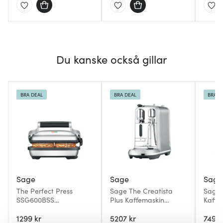
Du kanske också gillar
BRA DEAL
BRA DEAL
BRA D
Sage
Sage
Sage
The Perfect Press
Sage The Creatista
Sage 
SSG600BSS
Plus Kaffemaskin
Kaffe
smörgåsgrill
Borstad Rostfritt Stål
Rostfr
1299 kr
5207 kr
7490 