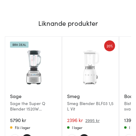
Liknande produkter
BRA DEAL
20%
Sage
Smeg
Bod
Sage the Super Q
Smeg Blender BLF03 1,5
Bistro
Blender 1520W
L Vit
svart
SBL920BSS stål
5790 kr
2396 kr
1399 
2995 kr
Få i lager
I lager
I la