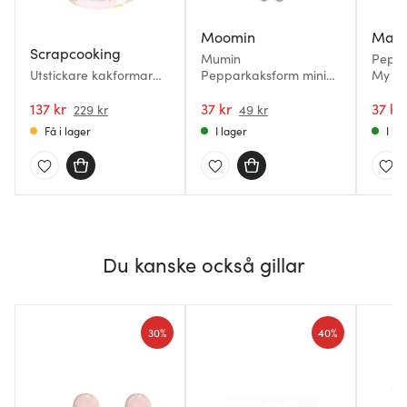
Moomin
Mart
Scrapcooking
Mumin
Peppa
Utstickare kakformar
Pepparkaksform mini
My Mi
16-pack sagotema
Hattifnatt 7 cm
137 kr
37 kr
37 kr
229 kr
49 kr
Få i lager
I lager
I la
Du kanske också gillar
30%
40%