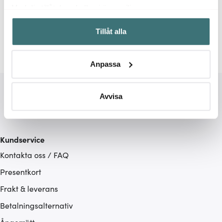
Relaterade sidor
Med din tillåtelse skulle vi även vilja:
Samla in information om din geografiska plats som
ScrapCooking
Tillåt alla
kan ha en noggrannhet på upp till flera meter
Identifiera din enhet genom att aktivt skanna den för
specifika kännetecken (fingeravtryck)
Anpassa
Ta reda på mer om hur dina personliga uppgifter
behandlas och ställ in dina preferenser i
detaljsektionen
.
Du kan ändra eller dra tillbaka ditt samtycke när som
Avvisa
helst från cookie-förklaringen.
Vi använder cookies för att innehållet och annonserna
Kundservice
ska anpassas efter det som vi tror att du tycker om. Det
Kontakta oss / FAQ
gör också att vi kan analysera vår trafik och göra
hemsidan ännu bättre. Du bestämmer själv vilka cookies
Presentkort
som du vill dela med dig av.
Frakt & leverans
Betalningsalternativ