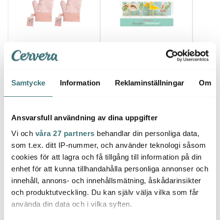
Modern House
Scrapcooking
Scra
Chic Kids grytvante 22
Tårtljus dinosaurie 8-
LED t
cm 2-pack enhörning
pack grön/gul/orange
Dinos
125 kr
77 kr
95 kr
179 kr
129 kr
Samtycke
Information
Reklaminställningar
Om
I lager
I lager
I la
Ansvarsfull användning av dina uppgifter
Vi och
våra 27 partners
behandlar din personliga data,
som t.ex. ditt IP-nummer, och använder teknologi såsom
cookies för att lagra och få tillgång till information på din
Låt dig inspireras av våra kunder
enhet för att kunna tillhandahålla personliga annonser och
innehåll, annons- och innehållsmätning, åskådarinsikter
och produktutveckling. Du kan själv välja vilka som får
använda din data och i vilka syften.