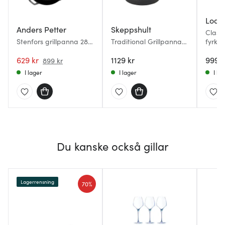
Lodg
Anders Petter
Skeppshult
Classi
Stenfors grillpanna 28
Traditional Grillpanna
fyrkan
cm gjutjärn/trä
med trähandtag 28 cm
gjutjä
629 kr
1129 kr
999 k
899 kr
I lager
I lager
I la
Du kanske också gillar
Lagerrensning
70%