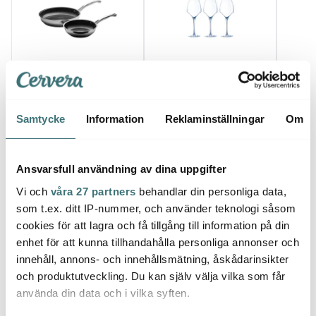
Anders Petter
Chef & Sommelier
Skott
Classic stekpanna
Open Up vinglas
Tungol
keramisk 2 delar 20+28
universal 40 cl 6-pack
träolj
cm
599 kr
799 kr
cl
259 k
1998 kr
Samtycke
Information
Reklaminställningar
Om
I lager
I lager
I la
Ansvarsfull användning av dina uppgifter
Vi och
våra 27 partners
behandlar din personliga data,
som t.ex. ditt IP-nummer, och använder teknologi såsom
cookies för att lagra och få tillgång till information på din
Låt dig inspireras av våra kunder
enhet för att kunna tillhandahålla personliga annonser och
innehåll, annons- och innehållsmätning, åskådarinsikter
och produktutveckling. Du kan själv välja vilka som får
använda din data och i vilka syften.