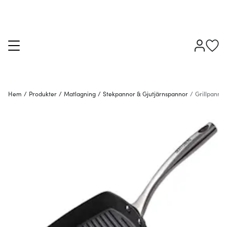
Hem
/
Produkter
/
Matlagning
/
Stekpannor & Gjutjärnspannor
/
Grillpannor