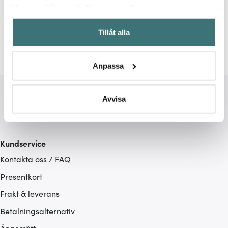
Relaterade sidor
Med din tillåtelse skulle vi även vilja:
Samla in information om din geografiska plats som
Stekpannor
Skottsberg
Tillåt alla
kan ha en noggrannhet på upp till flera meter
Identifiera din enhet genom att aktivt skanna den för
specifika kännetecken (fingeravtryck)
Anpassa
Ta reda på mer om hur dina personliga uppgifter
behandlas och ställ in dina preferenser i
detaljsektionen
.
Du kan ändra eller dra tillbaka ditt samtycke när som
Avvisa
helst från cookie-förklaringen.
Vi använder cookies för att innehållet och annonserna
Kundservice
ska anpassas efter det som vi tror att du tycker om. Det
Kontakta oss / FAQ
gör också att vi kan analysera vår trafik och göra
hemsidan ännu bättre. Du bestämmer själv vilka cookies
Presentkort
som du vill dela med dig av.
Frakt & leverans
Betalningsalternativ