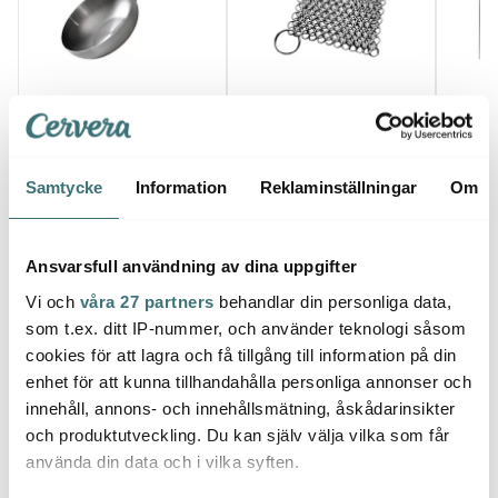
Skottsberg
Skottsberg
Skott
Wokpanna i stål 28 cm
Skrubb i stål för
Degsk
gjutjärn och kolstål
stål/
1729 kr
259 kr
349 k
Samtycke
Information
Reklaminställningar
Om
I lager
I lager
Få i
Ansvarsfull användning av dina uppgifter
Vi och
våra 27 partners
behandlar din personliga data,
som t.ex. ditt IP-nummer, och använder teknologi såsom
cookies för att lagra och få tillgång till information på din
Låt dig inspireras av våra kunder
enhet för att kunna tillhandahålla personliga annonser och
innehåll, annons- och innehållsmätning, åskådarinsikter
och produktutveckling. Du kan själv välja vilka som får
använda din data och i vilka syften.