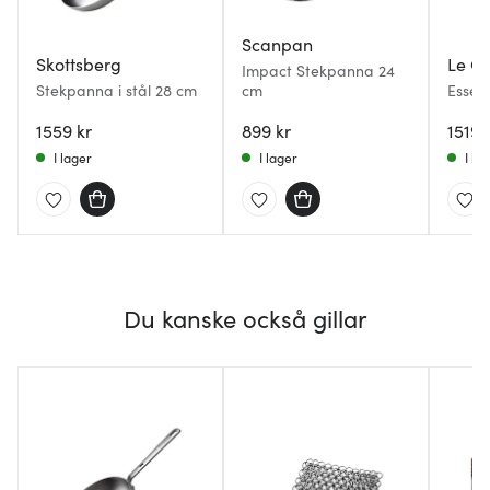
Scanpan
Skottsberg
Le Cr
Impact Stekpanna 24
Stekpanna i stål 28 cm
cm
Essent
stekp
1559 kr
899 kr
1519 
I lager
I lager
I la
Du kanske också gillar